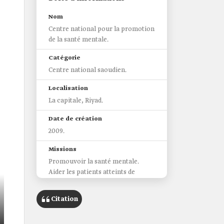
Nom
Centre national pour la promotion
de la santé mentale.
Catégorie
Centre national saoudien.
Localisation
La capitale, Riyad.
Date de création
2009.
Missions
Promouvoir la santé mentale.
Aider les patients atteints de
troubles mentaux et leurs familles
à accéder aux services
Citation
thérapeutiques et de réadaptation.
Sensibiliser aux maladies