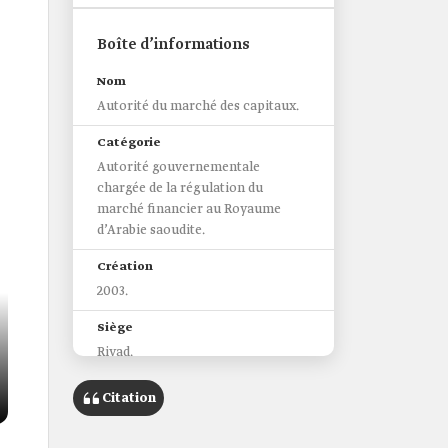
Boîte d’informations
Nom
Autorité du marché des capitaux.
Catégorie
Autorité gouvernementale
chargée de la régulation du
marché financier au Royaume
d’Arabie saoudite.
Création
2003.
Siège
Riyad.
Compétences
Citation
Réguler et développer le marché
des capitaux, ainsi qu’améliorer