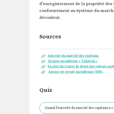
d’enregistrement de la propriété des
conformément au Système du marché d
découlent.
Sources
Autorité du marché des capitaux.
Bourse saoudienne « Tadawul ».
Société du Centre de dépôt des valeurs mobi
Agence de presse saoudienne (SPA).
Quiz
Quand l’Autorité du marché des capitaux a-t-e