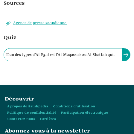
Sources
Agence de presse saoudienne.
Quiz
L’un des types d’Al-Egal est l’Al-Muqassab ou Al-Shatfah qui
était populairement connu sous le nom d’Al-Egal des rois
puisqu’il a été porté par trois rois saoudiens.
Découvrir
À propos de Saudipedia
Conditions d’utilisation
Politique de confidentialité
Participation électronique
Contactez-nous
Carrières
Abonnez-vous à la newsletter