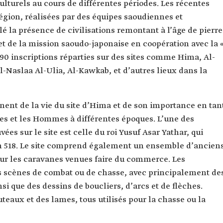
lturels au cours de différentes périodes. Les récentes
égion, réalisées par des équipes saoudiennes et
lé la présence de civilisations remontant à l’âge de pierre
t de la mission saoudo-japonaise en coopération avec la 
 90 inscriptions réparties sur des sites comme Hima, Al-
-Naslaa Al-Ulia, Al-Kawkab, et d’autres lieux dans la
gnent de la vie du site d’Hima et de son importance en tan
res et les Hommes à différentes époques. L’une des
ées sur le site est celle du roi Yusuf Asar Yathar, qui
 en 518. Le site comprend également un ensemble d’ancien
pour les caravanes venues faire du commerce. Les
s scènes de combat ou de chasse, avec principalement de
si que des dessins de boucliers, d’arcs et de flèches.
teaux et des lames, tous utilisés pour la chasse ou la