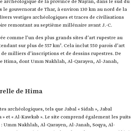
te archéologique de la province de Najran, dans le sud du
 le gouvernorat de Thar, à environ 130 km au nord de la
divers vestiges archéologiques et traces de civilisations
ire remontant au septième millénaire avant J.-C.
rée comme l’un des plus grands sites d’art rupestre au
endant sur plus de 557 km². Cela inclut 550 parois d’art
de milliers d’inscriptions et de dessins rupestres. De
ts de Hima, dont Umm Nakhlah, Al-Qarayen, Al-Janah,
relle de Hima
es archéologiques, tels que Jabal « Sidah », Jabal
s’a » et « Al-Kawkab ». Le site comprend également les puits
: Umm Nakhlah, Al-Qarayen, Al-Janah, Soqya, Al-