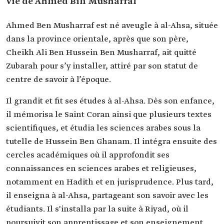
Vie de Ahmed Bin Musharraf
rejoint des cercles académiques, où il a approfondi ses
connaissances en sciences arabes et religieuses, en
Ahmed Ben Musharraf est né aveugle à al-Ahsa, située
particulier le Hadith et la jurisprudence. Il enseigna
ensuite à al-Ahsa.
dans la province orientale, après que son père,
Cheikh Ali Ben Hussein Ben Musharraf, ait quitté
Zubarah pour s’y installer, attiré par son statut de
centre de savoir à l’époque.
Il grandit et fit ses études à al-Ahsa. Dès son enfance,
il mémorisa le Saint Coran ainsi que plusieurs textes
scientifiques, et étudia les sciences arabes sous la
tutelle de Hussein Ben Ghanam. Il intégra ensuite des
cercles académiques où il approfondit ses
connaissances en sciences arabes et religieuses,
notamment en Hadith et en jurisprudence. Plus tard,
il enseigna à al-Ahsa, partageant son savoir avec les
étudiants. Il s'installa par la suite à Riyad, où il
poursuivit son apprentissage et son enseignement,