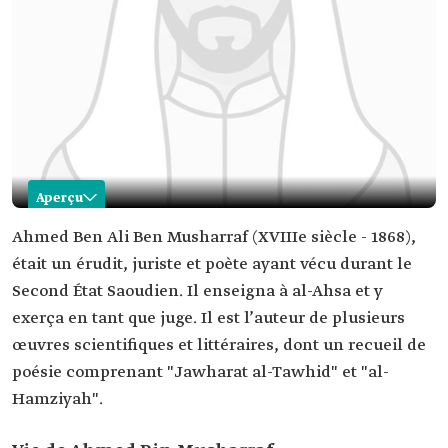
Aperçu
Ahmed Ben Musharraf
Ahmed Ben Ali Ben Musharraf (XVIIIe siècle - 1868),
était un érudit, juriste et poète ayant vécu durant le
Nom
Ahmed Ben Musharraf
Second État Saoudien. Il enseigna à al-Ahsa et y
Domaine
Érudit, juriste et poète durant le Second État
exerça en tant que juge. Il est l’auteur de plusieurs
professionnel
Saoudien
œuvres scientifiques et littéraires, dont un recueil de
Date de décès
1868
poésie comprenant "Jawharat al-Tawhid" et "al-
Lieu de décès
al-Ahsa
Hamziyah".
Vie
Il a mémorisé le Saint Coran ainsi que plusieurs textes
savants, et a étudié les sciences arabes sous la tutelle de
son professeur Hussein Ben Ghanam. Par la suite, il a