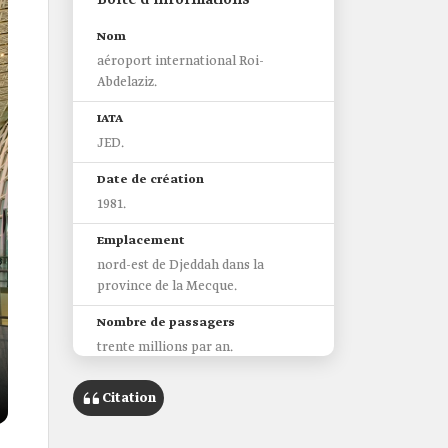
Boîte d’informations
Nom
aéroport international Roi-
Abdelaziz.
IATA
JED.
Date de création
1981.
Emplacement
nord-est de Djeddah dans la
province de la Mecque.
Nombre de passagers
trente millions par an.
Caractéristiques de l'aéroport
Citation
l'un des principaux aéroports du
Royaume, puisqu'il accueille 70 %