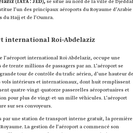
laziz (IATA : JED),
se situe au nord de la ville de Djedda
nstitue l’un des principaux aéroports du Royaume d’Arabie
ns du Hajj et de l’Oumra.
rt international Roi-Abdelaziz
e l’aéroport international Roi-Abdelaziz, occupe une
 de trente millions de passagers par an. L’aéroport se
rande tour de contrôle du trafic aérien, d’une hauteur d
 vols intérieurs et internationaux, dont huit remplissent
ment quatre-vingt-quatorze passerelles aéroportuaires et
ion pour plus de vingt-et-un mille véhicules. L’aéroport
ure sur ses convoyeurs.
s par une station de transport interne gratuit, la première
u Royaume. La gestion de l’aéroport a commencé son