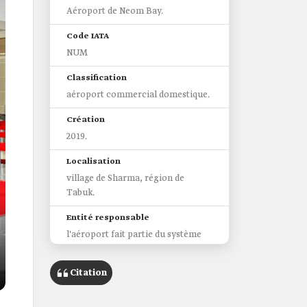
Aéroport de Neom Bay.
Code IATA
NUM
Classification
aéroport commercial domestique.
Création
2019.
Localisation
village de Sharma, région de
Tabuk.
Entité responsable
l'aéroport fait partie du système
de transport aérien, terrestre, et
maritime de la ville de Neom.
Citation