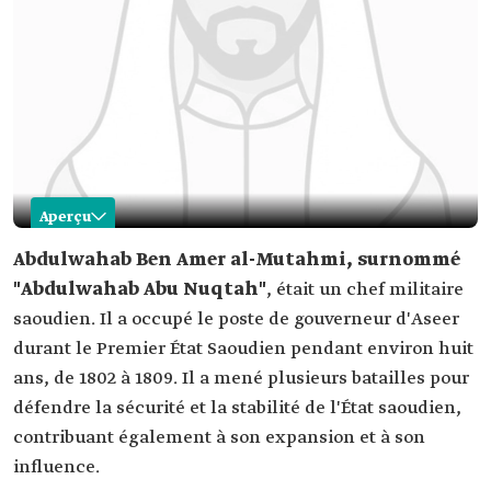
Aperçu
Abdulwahab Abu Nuqtah
Abdulwahab Ben Amer al-Mutahmi, surnommé
"Abdulwahab Abu Nuqtah"
, était un chef militaire
Nom
Abdulwahab Abu Nuqtah
saoudien. Il a occupé le poste de gouverneur d'Aseer
Classification
Chef militaire et gouverneur d'Asir
durant le Premier État Saoudien pendant environ huit
Période de
De 1802 à 1809
ans, de 1802 à 1809. Il a mené plusieurs batailles pour
l'émirat
défendre la sécurité et la stabilité de l'État saoudien,
Contributions
A mené plusieurs batailles pour défendre la
sécurité et la stabilité de l'État saoudien, tout en
contribuant également à son expansion et à son
contribuant à son expansion et son influence.
influence.
Décès
1809