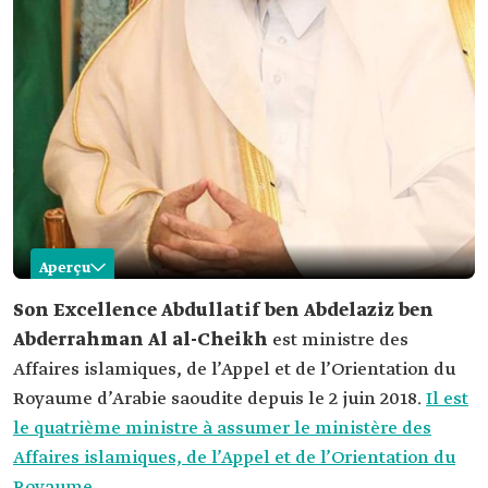
Aperçu
Abdullatif ben Abdelaziz Al al-Cheikh
Son Excellence Abdullatif ben Abdelaziz ben
Abderrahman Al al-Cheikh
est ministre des
Nom
Abdullatif ben Abdelaziz ben Aderrahmane Al al-
Cheikh.
Affaires islamiques, de l’Appel et de l’Orientation du
Royaume d’Arabie saoudite depuis le 2 juin 2018.
Lieu de
Riyad.
Il est
naissance
le quatrième ministre à assumer le ministère des
Poste actuel
ministre des Affaires islamiques, de l'Appel et de
Affaires islamiques, de l’Appel et de l’Orientation du
l'Orientation.
Royaume.