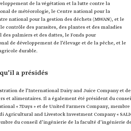
 l'Université
eloppement de la végétation et la lutte contre la
ional de météorologie, le Centre national pour la
re national pour la gestion des déchets (MWAN), et le
 le contrôle des parasites, des plantes et des maladies
 des palmiers et des dattes, le Fonds pour
al de développement de l’élevage et de la pêche, et le
gricole durable.
qu’il a présidés
istration de l’International Dairy and Juice Company et de
iers et alimentaires. Il a également été président du consei
ational « 7Days » et de United Farmers Company, membre
udi Agricultural and Livestock Investment Company « SALI
embre du conseil d’ingénierie de la faculté d’ingénierie d