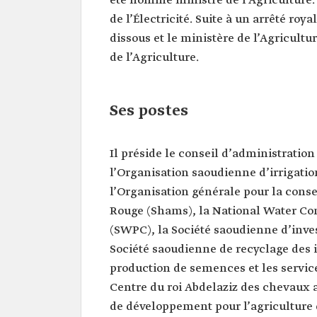
été nommé ministre de l’Agriculture. Pa
Fadley.
de l’Électricité. Suite à un arrêté roya
Poste actuel
ministre de l'Environnemen
et de l'Agriculture.
dissous et le ministère de l’Agricultu
de l’Agriculture.
Autres postes
Président du conseil d'admi
de l'Autorité générale de sé
alimentaire (GFSA).
Ses postes
Président du conseil d'admi
de la Saline Water Convers
Corporation (SWCC).
Président du conseil d'admi
Il préside le conseil d’administration
de la National Water Comp
l’Organisation saoudienne d’irrigatio
Président du conseil d'admi
l’Organisation générale pour la conser
de la Saudi Water Partnersh
Company (SWPC).
Rouge (Shams), la National Water C
Président du conseil d'admi
(SWPC), la Société saoudienne d’inves
de la société saoudienne
d'investissement dans l'agr
Société saoudienne de recyclage des i
l'élevage (SALIC).
production de semences et les servic
Président du conseil d'admi
pour le Fonds de dévelop
Centre du roi Abdelaziz des chevaux a
agricole.
de développement pour l’agriculture 