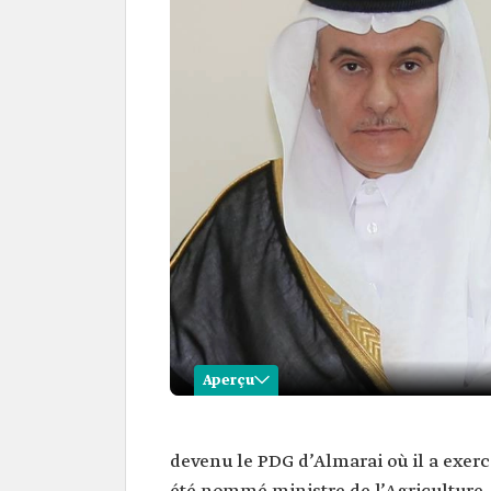
Aperçu
Abderrahmane al Fadley
devenu le PDG d’Almarai où il a exercé
Nom
Abderrahmane ben Abdulm