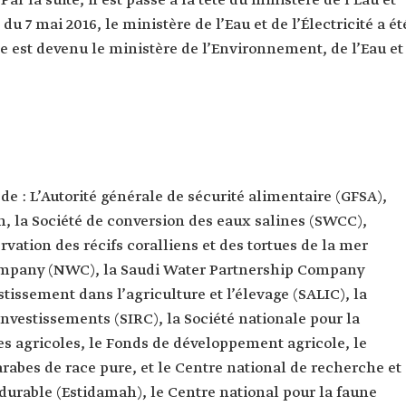
r la suite, il est passé à la tête du ministère de l’Eau et
l du 7 mai 2016, le ministère de l’Eau et de l’Électricité a ét
t, de l'Eau
re est devenu le ministère de l’Environnement, de l’Eau et
nistration
curité
nistration
ion
nistration
 de : L’Autorité générale de sécurité alimentaire (GFSA),
any (NWC).
n, la Société de conversion des eaux salines (SWCC),
nistration
vation des récifs coralliens et des tortues de la mer
ip
ompany (NWC), la Saudi Water Partnership Company
nistration
tissement dans l’agriculture et l’élevage (SALIC), la
iculture et
nvestissements (SIRC), la Société nationale pour la
es agricoles, le Fonds de développement agricole, le
nistration
pement
rabes de race pure, et le Centre national de recherche et
durable (Estidamah), le Centre national pour la faune