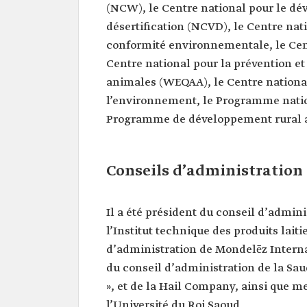
Sa formation
licence en génie chimique à
(NCW), le Centre national pour le dév
du roi Saoud.
désertification (NCVD), le Centre nat
conformité environnementale, le Cent
Centre national pour la prévention et
animales (WEQAA), le Centre national
l’environnement, le Programme nation
Programme de développement rural a
Conseils d’administration 
Il a été président du conseil d’admin
l’Institut technique des produits lait
d’administration de Mondelēz Intern
du conseil d’administration de la Sa
», et de la Hail Company, ainsi que m
l’Université du Roi Saoud.