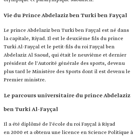
nomination
Autres postes
Président de l'Union des associations arabes de
Vie du Prince Abdelaziz ben Turki ben Fayçal
football.
Le président du comité olympique et
Le prince Abdelaziz ben Turki ben Fayçal est né dans
paralympique saoudien.
la capitale, Riyad. Il est le deuxième fils du prince
Turki Al-Fayçal et le petit-fils du roi Fayçal ben
Abdelaziz Al Saoud, qui était le neuvième et dernier
président de l'Autorité générale des sports, devenu
plus tard le Ministère des Sports dont il est devenu le
Premier ministre.
Le parcours universitaire du prince Abdelaziz
ben Turki Al-Fayçal
Il a été diplômé de l'école du roi Fayçal à Riyad
en 2000 et a obtenu une licence en Science Politique à