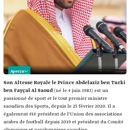
Aperçu
Abdelaziz ben Turki ben Fayçal
Son Altesse Royale le Prince Abdelaziz ben Turki
ben Fayçal Al Saoud
(né le 4 juin 1983) est un
Nom
Prince Abdelaziz ben Turki ben Fayçal Al Saoud.
Date de naissance
passionné de sport et le tout premier ministre
saoudien des Sports, depuis le 25 février 2020. Il a
Lieu de
Riyad.
naissance
également été président de l'Union des associations
Poste actuel
Ministre des Sports.
arabes de football depuis 2019 et président du Comité
Date de
25 février 2020.
olympique et paralympique saoudien.