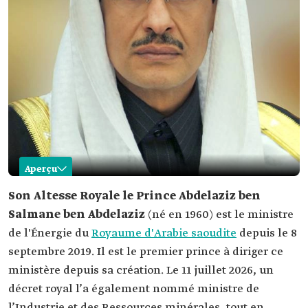
Aperçu
Abdelaziz ben Salmane ben Abdelaziz
Son Altesse Royale le Prince Abdelaziz ben
Salmane ben Abdelaziz
(né en 1960) est le ministre
Nom
Abdelaziz ben Salmane ben Abdelaziz Al-Saoud.
Date de naissance
de l'Énergie du
Royaume d'Arabie saoudite
depuis le 8
septembre 2019. Il est le premier prince à diriger ce
Rôle actuel
Ministre de l'Énergie.
ministère depuis sa création. Le 11 juillet 2026, un
Date de
2019.
nomination
décret royal l’a également nommé ministre de
Diplômes
l’Industrie et des Ressources minérales, tout en