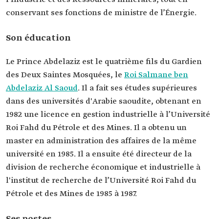
universitaires
Licence en gestion industrielle à l'Université Roi
conservant ses fonctions de ministre de l’Énergie.
Fahd du Pétrole et des Mines.
Master à l'Université Roi Fahd du Pétrole et des
Mines.
Son éducation
Postes
précédents
Conseiller auprès du ministre du Pétrole et des
Le Prince Abdelaziz est le quatrième fils du Gardien
Ressources minérales (aujourd'hui ministère de
des Deux Saintes Mosquées, le
Roi Salmane ben
l'Énergie)
Ministre adjoint de l'Énergie et des Ressources
Abdelaziz Al Saoud
. Il a fait ses études supérieures
minérales.
dans des universités d'Arabie saoudite, obtenant en
Ministre assistant de l'Énergie et des Ressources
1982 une licence en gestion industrielle à l’Université
minérales.
Ministre adjoint de l'Énergie et des Ressources
Roi Fahd du Pétrole et des Mines. Il a obtenu un
minérales.
master en administration des affaires de la même
Ministre d'État chargé de l'énergie.
université en 1985. Il a ensuite été directeur de la
division de recherche économique et industrielle à
l'institut de recherche de l’Université Roi Fahd du
Pétrole et des Mines de 1985 à 1987.