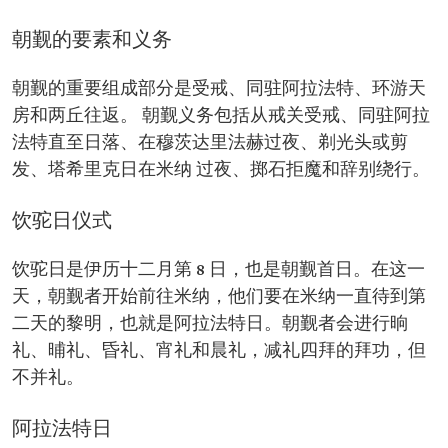
朝觐的要素和义务
朝觐的重要组成部分是受戒、同驻阿拉法特、环游天
房和两丘往返。 朝觐义务包括从戒关受戒、同驻阿拉
法特直至日落、在穆茨达里法赫过夜、剃光头或剪
发、塔希里克日在米纳 过夜、掷石拒魔和辞别绕行。
饮驼日仪式
饮驼日是伊历十二月第 8 日，也是朝觐首日。在这一
天，朝觐者开始前往米纳，他们要在米纳一直待到第
二天的黎明，也就是阿拉法特日。朝觐者会进行晌
礼、晡礼、昏礼、宵礼和晨礼，减礼四拜的拜功，但
不并礼。
阿拉法特日