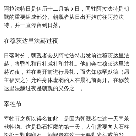
阿拉法特日是伊历十二月第 9 日，同驻阿拉法特是朝
觐的重要组成部分。朝觐者从日出开始前往阿拉法
特，并一直停留到日落。
在穆茨达里法赫过夜
日落时分，朝觐者会从阿拉法特出发前往穆茨达里法
赫，将昏礼和宵礼减礼和并礼。他们会在穆茨达里法
赫过夜，并在离开前进行晨礼，而先知穆罕默德（愿
主福安之）允许身体虚弱的人在晨礼前离开。在穆茨
达里法赫过夜是朝觐的义务之一。
宰牲节
宰牲节之所以得名如此，是因为朝觐者在这一天宰杀
献牲物。这是掷石拒魔的第一天，人们需要向大石柱
投掷七颗鹅卵石。朝觐者在这一天要剃光头或剪发，