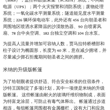
（BMS）；监控和数据采集（SCADA）系统；不间断
电源（UPS）；两个火灾报警和消防系统；废物处理
系统；一氧化碳水平测量系统；隧道能见度水平测量
系统；226 辆环保电动车，此外还有 456 台向朝圣者和
周围地区喷洒水雾降温的沙漠散热器、90 台喷雾风
扇、78 台中央空调、182 台独立空调和 104 台水泵。
为提高人流量并增加可容纳人数，贾马拉特桥槽部和
柱子设计为椭圆形，长度为 40 米，意在减少拥堵，并
尽量减少掷石拒魔期间朝圣者之间的拥挤。
米纳的升级版帐篷
为了给朝觐者提供舒适、符合安全标准的住宿条件，
沙特王国制定了多项计划，其中一项便是米纳的升级
版帐篷。 这些帐篷由耐火的玻璃纤维织物制成，表面
为特富龙涂层，可防止有毒气体释出。 帐篷通过步道
相连，每组帐篷周围都有金属栅栏，设有大门和应急