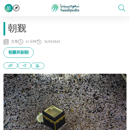
朝觐
文章
57 分钟
31/07/2023
朝觐和副朝