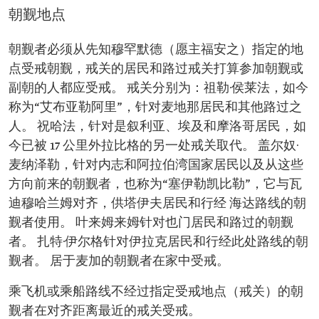
朝觐地点
朝觐者必须从先知穆罕默德（愿主福安之）指定的地
点受戒朝觐，戒关的居民和路过戒关打算参加朝觐或
副朝的人都应受戒。 戒关分别为：祖勒·侯莱法，如今
称为“艾布亚勒阿里”，针对麦地那居民和其他路过之
人。 祝哈法，针对是叙利亚、埃及和摩洛哥居民，如
今已被 17 公里外拉比格的另一处戒关取代。 盖尔奴·
麦纳泽勒，针对内志和阿拉伯湾国家居民以及从这些
方向前来的朝觐者，也称为“塞伊勒凯比勒”，它与瓦
迪穆哈兰姆对齐，供塔伊夫居民和行经 海达路线的朝
觐者使用。 叶来姆来姆针对也门居民和路过的朝觐
者。 扎特·伊尔格针对伊拉克居民和行经此处路线的朝
觐者。 居于麦加的朝觐者在家中受戒。
乘飞机或乘船路线不经过指定受戒地点（戒关）的朝
觐者在对齐距离最近的戒关受戒。