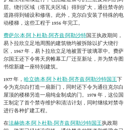
层。绕行区域（塔瓦夫区域）得到扩大，通往禁寺的
道路得到铺设和修缮。此外，克尔白安装了特殊的电
动楼梯，这些工程于 1956 年完工。
费萨尔·本·阿卜杜勒-阿齐兹·阿勒沙特
国王执政期间，
易卜拉欣立足地周围的建筑物均被拆除以扩大绕行
区，1967 年，易卜拉欣立足地被置于玻璃罩中。费萨
尔国王还下令将天房帷幕工厂迁至新址，并为禁寺图
书馆新建一座特别建筑。
1977 年，
哈立德·本·阿卜杜勒-阿齐兹·阿勒沙特国王
下
令为克尔白打造一扇新门，同时还下令为通往克尔白
屋顶的楼梯另造一扇纯金制成的门。1978 年，这位国
王制定了首个禁寺维护和清洁计划，同时继续对禁寺
进行各种扩建工程。
在
法赫德·本·阿卜杜勒-阿齐兹·阿勒沙特国王
执政期