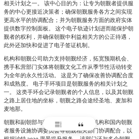
相关计划之一。 该中心目的为：让专为朝觐者提供服
务的中心更接近决策者；确保朝觐服务各方之间实现
更高水平的协调配合；并为朝觐服务方面的政府实体
提供数字控制面板。 这个电子轨迹计划进而能保护朝
觐者的权利，并确保朝觐中利益相关方的公正待遇，
此外还加快和促进了电子签证机制。
机构和朝觐公司助力支持朝觐经济，拓宽预期机会、
携手私营部门实体将朝觐文化工作从季节性活动转变
为全年的永久性活动。 这是为了确保改善协调配合度
和成熟度。 电子手环项目是朝觐服务的相关计划之
一。 这类手环会记录朝觐者的个人信息，以及其朝觐
之路上居住地的坐标，朝觐之路会途经圣地、麦加和
麦地那。
朝觐和副朝部与朝觐公司、朝觐服务机构和国内朝觐
者服务设施协调委员会等朝觐相关部门协调配合，以