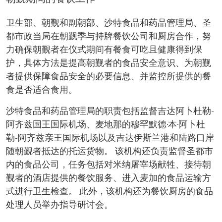
卫生部、朝觐和副朝部、沙特食品和药品管理局、圣
都市政当局在朝觐季与持牌餐饮公司和厨房合作，努
力确保朝觐者在仪式期间有餐食可吃且健康得到保
护，具体方法是提高朝觐者的食品安全意识、为朝觐
者提供保障食品安全的必要信息、并监控所提供的餐
食是否适合食用。
沙特食品和药品管理局的职责包括监督吉达阿卜杜勒-
阿齐兹国王国际机场、麦地那的穆罕默德·本·阿卜杜
勒-阿齐兹亲王国际机场以及吉达伊斯兰港和陆路口岸
随朝觐者抵达的托运货物。 该机构还负责监督圣都市
内的食品公司，任务包括对米纳屠宰场献牲、接待朝
觐者的酒店提供的餐饮服务、进入麦加的食品运输方
式进行卫生检查。 此外，该机构还为餐饮厨房的食品
处理人员举办指导研讨会。