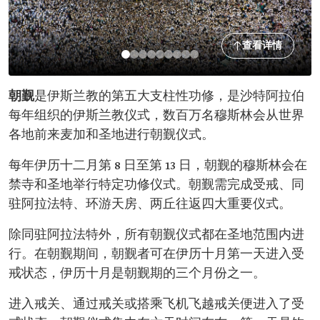
查看详情
朝觐
是伊斯兰教的第五大支柱性功修，是沙特阿拉伯
每年组织的伊斯兰教仪式，数百万名穆斯林会从世界
各地前来麦加和圣地进行朝觐仪式。
每年伊历十二月第 8 日至第 13 日，朝觐的穆斯林会在
禁寺和圣地举行特定功修仪式。朝觐需完成受戒、同
驻阿拉法特、环游天房、两丘往返四大重要仪式。
除同驻阿拉法特外，所有朝觐仪式都在圣地范围内进
行。在朝觐期间，朝觐者可在伊历十月第一天进入受
戒状态，伊历十月是朝觐期的三个月份之一。
进入戒关、通过戒关或搭乘飞机飞越戒关便进入了受