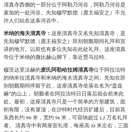
清真寺西侧的一部分位于阿勒乃河谷，阿勒乃河谷是
麦加的一处河谷。先知穆罕默德（愿主福安之）不允
许人们站在这条河谷中。
米纳的海夫清真寺：
这座清真寺又名先知清真寺，是
先知穆罕默德（愿主福安之）辞别朝觐期间礼拜和宣
讲的地方。以前也有多位先知在此处礼拜。这座清真
寺位于米纳的撒比赫山脚下，靠近贾马拉特。
穆茨达里法赫的
麦氏阿勒哈拉姆清真寺
位于阿拉法特
的纳米拉清真寺和米纳的海夫清真寺之间。先知在辞
别朝觐期间停留于此，这座清真寺坐落在名为“盖兹
赫”的山上， 朝觐者在阿拉法特日日落后就会前来此
处。最初，这座清真寺只是一个简单的方形建筑，面
积有限，没有屋顶，在沙特时代经历扩建后，目前其
东西长约 90 米，宽约 56 米，可容纳超过 1.2 万名礼拜
者。 清真寺中有两座宣礼塔，每座高 32 米左右，三面