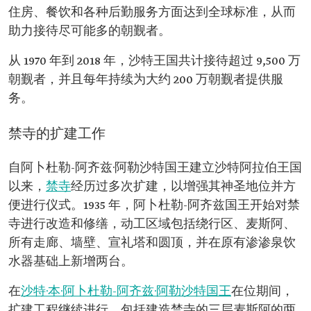
住房、餐饮和各种后勤服务方面达到全球标准，从而
助力接待尽可能多的朝觐者。
从 1970 年到 2018 年，沙特王国共计接待超过 9,500 万
朝觐者，并且每年持续为大约 200 万朝觐者提供服
务。
禁寺的扩建工作
自阿卜杜勒-阿齐兹·阿勒沙特国王建立沙特阿拉伯王国
以来，
禁寺
经历过多次扩建，以增强其神圣地位并方
便进行仪式。1935 年，阿卜杜勒-阿齐兹国王开始对禁
寺进行改造和修缮，动工区域包括绕行区、麦斯阿、
所有走廊、墙壁、宣礼塔和圆顶，并在原有渗渗泉饮
水器基础上新增两台。
在
沙特·本·阿卜杜勒-阿齐兹·阿勒沙特国王
在位期间，
扩建工程继续进行，包括建造禁寺的三层麦斯阿的两