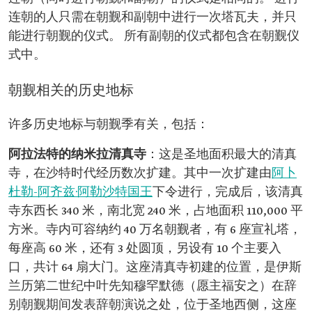
连朝的人只需在朝觐和副朝中进行一次塔瓦夫，并只
能进行朝觐的仪式。 所有副朝的仪式都包含在朝觐仪
式中。
朝觐相关的历史地标
许多历史地标与朝觐季有关，包括：
阿拉法特的纳米拉清真寺
：这是圣地面积最大的清真
寺，在沙特时代经历数次扩建。其中一次扩建由
阿卜
杜勒-阿齐兹·阿勒沙特国王
下令进行，完成后，该清真
寺东西长 340 米，南北宽 240 米，占地面积 110,000 平
方米。寺内可容纳约 40 万名朝觐者，有 6 座宣礼塔，
每座高 60 米，还有 3 处圆顶，另设有 10 个主要入
口，共计 64 扇大门。这座清真寺初建的位置，是伊斯
兰历第二世纪中叶先知穆罕默德（愿主福安之）在辞
别朝觐期间发表辞朝演说之处，位于圣地西侧，这座