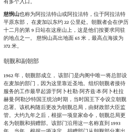
有多个入口。
慈悯山
也称为阿拉法特山或阿拉法特，位于阿拉法特
平原东部， 在麦加以东约 22 公里处。朝觐者会在伊历
十二月的第 9 日站在这座山上，这是他们按要求同驻
的地点之一。 慈悯山高出地面 65 米，最高点海拔为
372 米。
朝觐和副朝部
1962 年，朝觐部成立， 该部门是内阁中唯一将总部设
在麦加的部门，因为这里靠近圣地。组织朝觐者接待
服务的工作最早起源于阿卜杜勒-阿齐兹·本·阿卜杜拉
赫曼·阿勒沙特国王统治时期，当时国王下令设立朝觐
总署。该机构随后更改为朝觐总局，由财政部大臣监
管。大约九年之后，根据一项皇家命令，朝觐总局更
名为朝觐和捐赠部。该部门沿用这一名称直到 1993
年，当年，根据一项决定，捐赠部门从朝觐部分离出