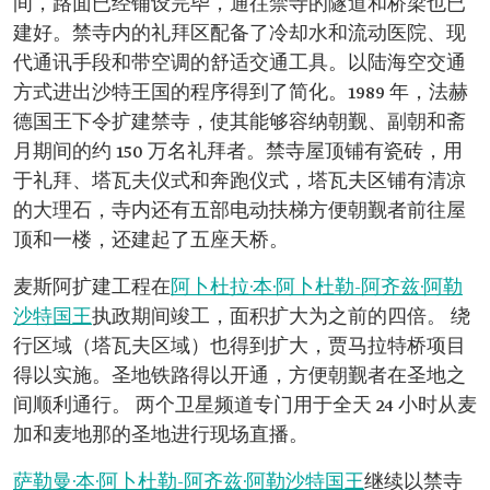
间，路面已经铺设完毕，通往禁寺的隧道和桥梁也已
建好。禁寺内的礼拜区配备了冷却水和流动医院、现
代通讯手段和带空调的舒适交通工具。以陆海空交通
方式进出沙特王国的程序得到了简化。1989 年，法赫
德国王下令扩建禁寺，使其能够容纳朝觐、副朝和斋
月期间的约 150 万名礼拜者。禁寺屋顶铺有瓷砖，用
于礼拜、塔瓦夫仪式和奔跑仪式，塔瓦夫区铺有清凉
的大理石，寺内还有五部电动扶梯方便朝觐者前往屋
顶和一楼，还建起了五座天桥。
麦斯阿扩建工程在
阿卜杜拉·本·阿卜杜勒-阿齐兹·阿勒
沙特国王
执政期间竣工，面积扩大为之前的四倍。 绕
行区域（塔瓦夫区域）也得到扩大，贾马拉特桥项目
得以实施。圣地铁路得以开通，方便朝觐者在圣地之
间顺利通行。 两个卫星频道专门用于全天 24 小时从麦
加和麦地那的圣地进行现场直播。
萨勒曼·本·阿卜杜勒-阿齐兹·阿勒沙特国王
继续以禁寺