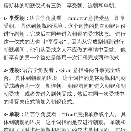
穆斯林的朝觐仪式有三类：享受朝、连朝和单朝。
1- 享受朝：
语言学角度看，Tamattu' 意指受益，即享
受朝。 具体到朝觐的语境，这个词指的是在朝觐月份
进行副朝，完成后在同年进入朝觐的受戒状态。 进行
这一仪式的人也叫“享受者”，因为从完成副朝到进行
朝觐期间，他们从受戒之人不应做的事情中受益。 他
们享有的另一个益处是能用一次行程完成两种仪式。
2- 连朝:
语言学角度看，Qiran 意指将两件事完全结
合。 具体到朝觐的语境，这个词指的是将朝觐和副朝
受戒结合为一次，即连朝。 朝觐者同时进入朝觐和副
朝受戒，或者先进入副朝受戒，然后在同一次受戒中
的塔瓦夫仪式前加入朝觐仪式。
3- 单朝：
语言学角度看，“Ifrad”意指单数或个人。 具
体到朝觐的语境，这个词指的是仅进行朝觐。 单朝和
连朝（同时进行朝觐和副朝）的仪式是相同的。 进行