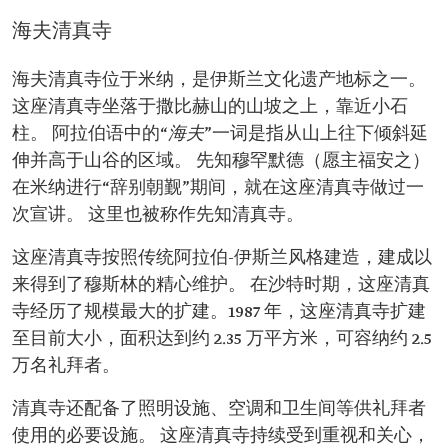
海夫清真寺
海夫清真寺位于米纳，是伊斯兰文化遗产地标之一。
这座清真寺坐落于撒比赫山的山坡之上，靠近小石
柱。 阿拉伯语中的“
海夫
”一词是指从山上往下倾斜延
伸并高于山谷的区域。 先知穆罕默德（愿主福安之）
在米纳进行“辞别朝觐”期间，就在这座清真寺做过一
次宣讲。 这里也被称作先知清真寺。
这座清真寺按照传统阿拉伯-伊斯兰风格建造，建成以
来得到了穆斯林的精心维护。 在沙特时期，这座清真
寺经历了规模最大的扩建。1987 年，这座清真寺扩建
至目前大小，面积达到约 2.35 万平方米，可容纳约 2.5
万名礼拜者。
清真寺还配备了照明设施、空调和卫生间等供礼拜者
使用的必要设施。 这座清真寺持续受到重视和关心，