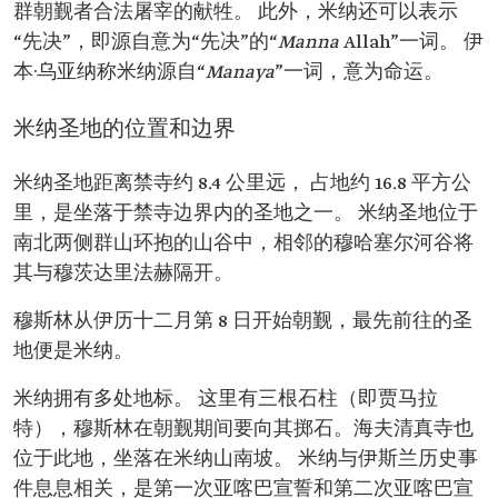
群朝觐者合法屠宰的献牲。 此外，米纳还可以表示
“先决”，即源自意为“先决”的“
Manna
Allah”一词。 伊
本·乌亚纳称米纳源自“
Manaya
”一词，意为命运。
米纳圣地的位置和边界
米纳圣地距离禁寺约 8.4 公里远， 占地约 16.8 平方公
里，是坐落于禁寺边界内的圣地之一。 米纳圣地位于
南北两侧群山环抱的山谷中，相邻的穆哈塞尔河谷将
其与穆茨达里法赫隔开。
穆斯林从伊历十二月第 8 日开始朝觐，最先前往的圣
地便是米纳。
米纳拥有多处地标。 这里有三根石柱（即贾马拉
特），穆斯林在朝觐期间要向其掷石。海夫清真寺也
位于此地，坐落在米纳山南坡。 米纳与伊斯兰历史事
件息息相关，是第一次亚喀巴宣誓和第二次亚喀巴宣