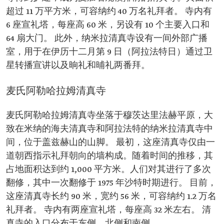
超过 11 万平方米，可容纳约 40 万名礼拜者。 寺内有
6 座宣礼塔，每座高 60 米，另设有 10 个主要入口和
64 扇大门。 此外，纳米拉清真寺设有一间外部广播
室，用于在伊历十二月第 9 日（阿拉法特日）通过卫
星转播宣讲以及晌礼和晡礼两番拜。
麦氏阿勒哈拉姆清真寺
麦氏阿勒哈拉姆清真寺坐落于穆茨达里法赫平原，大
致在米纳的海夫清真寺和阿拉法特的纳米拉清真寺中
间，位于盖兹赫山的山脚。 最初，这座清真寺仅由一
道朝西指示礼拜朝向的墙构成。随着时间的推移，其
占地面积达到约 1,000 平方米。人们对其进行了多次
翻修，其中一次翻修于 1975 年沙特时期进行。 目前，
这座清真寺长约 90 米，宽约 56 米，可容纳约 1.2 万名
礼拜者。 寺内有两座宣礼塔，每座高 32 米左右。 清
真寺的入口分布于东侧、北侧和南侧。