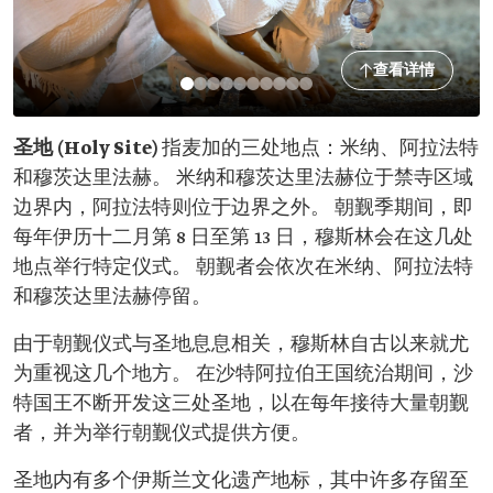
查看详情
圣地 (Holy Site)
指麦加的三处地点：米纳、阿拉法特
和穆茨达里法赫。 米纳和穆茨达里法赫位于禁寺区域
边界内，阿拉法特则位于边界之外。 朝觐季期间，即
每年伊历十二月第 8 日至第 13 日，穆斯林会在这几处
地点举行特定仪式。 朝觐者会依次在米纳、阿拉法特
和穆茨达里法赫停留。
由于朝觐仪式与圣地息息相关，穆斯林自古以来就尤
为重视这几个地方。 在沙特阿拉伯王国统治期间，沙
特国王不断开发这三处圣地，以在每年接待大量朝觐
者，并为举行朝觐仪式提供方便。
圣地内有多个伊斯兰文化遗产地标，其中许多存留至