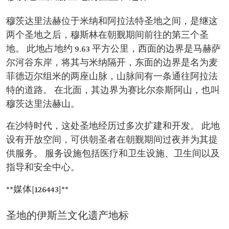
穆茨达里法赫位于米纳和阿拉法特圣地之间，是继这
两个圣地之后，穆斯林在朝觐期间前往的第三个圣
地。 此地占地约 9.63 平方公里，西面的边界是马赫萨
尔河谷东岸，将其与米纳隔开，东面的边界是名为麦
菲德迈尔组米的两座山脉，山脉间有一条通往阿拉法
特的道路。 在北面，其边界为赛比尔奈斯阿山，也叫
穆茨达里法赫山。
在沙特时代，这处圣地经历过多次扩建和开发。 此地
设有开放空间，可供朝圣者在朝觐期间过夜并为其提
供服务。 服务设施包括医疗和卫生设施、卫生间以及
指导和安全中心。
**媒体[126443]**
圣地的伊斯兰文化遗产地标