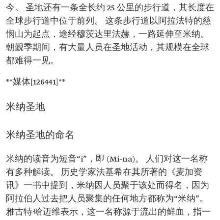
今。 圣地还有一条全长约 25 公里的步行道，其长度在
全球步行道中位于前列。 这条步行道以阿拉法特的慈
悯山为起点，途经穆茨达里法赫，一路延伸至米纳。
朝觐季期间，有大量人员在圣地活动，其规模在全球
都难得一见。
**媒体[126441]**
米纳圣地
米纳圣地的命名
米纳的读音为短音“i”，即 (Mi-na)。 人们对这一名称
有多种解读。 历史学家法基希在其所著的《麦加资
讯》一书中提到，米纳因人员聚于该处而得名，因为
阿拉伯人过去把人员聚集的任何地方都称为“米纳”。
雅古特·哈迈维表示，这一名称源于流出的鲜血，指一