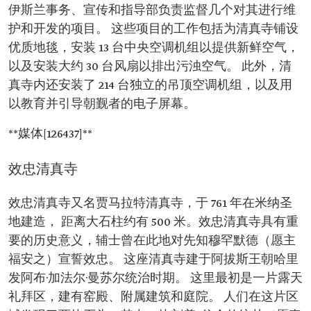
伊斯兰事务、宣传和指导部负责监督几个对其进行维
护和开发的项目。 这些项目的工作包括为清真寺铺设
优质地毯，安装 13 台中央空调机组以提供新鲜空气，
以及安装大约 30 台风扇以排出污浊空气。 此外，清
真寺内还安装了 214 台独立的吊顶空调机组，以及用
以教育并引导朝觐者的电子屏幕。
**媒体[126437]**
效忠清真寺
效忠清真寺又名贾马拉特清真寺，于 761 年在米纳圣
地建造， 距离大石柱约有 500 米。效忠清真寺具有重
要的历史意义，辅士曾在此地对先知穆罕默德（愿主
福安之）宣誓效忠。 这座清真寺建于阿拔斯王朝哈里
发阿布·加法尔·曼苏尔统治时期。 这里最初是一片露天
礼拜区，建有窑殿、附属建筑和庭院。 人们在这片区