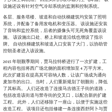
设施还设有针对空气冷却系统的监测和控制系统。
各层、服务塔楼、坡道和自动扶梯建筑均安装了照明
系统，并配备了备用发电机和变压器。 该设施还安装
了音响和监控系统，后者的摄像头可无死角覆盖该设
施。 该设施出口处、桥上和坡道沿线也增设了指示
牌。 自动扶梯建筑和坡道入口安装了大门，以协助管
控朝圣者进入该设施。
2015 年朝觐季期间，贾马拉特桥进行了一次扩建，工
程内容包括将西广场北侧的面积增加至 4 万平方米。
此次扩建旨在提高其可容纳人数，让该广场成为通向
麦加市的出口。 当时，人们重新规划了朝觐街，降低
了其标高。 人们还改造了连接马吉德王子街的道路，
包括改造该街道与禁寺街的交叉口，以配合新的扩建
工程。 此外，人们还移除了一座山，以便于实施这些
改造工程。 该项目还包括修建一条连接西舒阿卜与贾