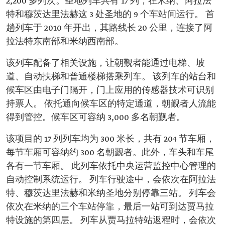
2,200 多列次。圣地列车共有 17 列，在米纳、阿拉法
特和穆茨达里法赫这 3 处圣地的 9 个车站间运行。 首
趟列车于 2010 年开出，其路线长 20 公里，连接了阿
拉法特东南部和米纳西南部。
该列车配备了相关设施，让朝觐者能通过电梯、坡
道、自动扶梯和普通楼梯搭乘列车。 该列车的站台和
候车区由电子门隔开，门上应用的传感器技术可识别
持票人。 依托通向候车区的特定通道，朝觐者人流能
得到管控。候车区可容纳 3,000 多名朝觐者。
该项目的 17 列列车均为 300 米长，共有 204 节车厢，
每节车厢可容纳约 300 名朝觐者。此外，车头和车尾
各有一节车厢。 此列车依托中央运营监控中心管理的
自动控制系统运行。 列车行驶途中，会依次在阿拉法
特、穆茨达里法赫和米纳圣地分别停靠三站。 列车会
依次在米纳的三个车站停靠，最后一站可到达贾马拉
特设施的第四层。 列车从贾马拉特站返程时，会依次