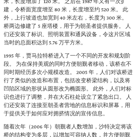
米，长度增加了 120 米。 之后在 1987 年又有一次扩
建，令桥面宽度增至 80 米，长度增至约 520 米。 此
外，上行坡道也加宽到 40 米左右，长度为 300 米。
桥两边修建了 5 座塔楼，用于为朝圣者提供服务。 人
们还安装了标识、照明装置和通风设备，令这片区域
当时的总面积达到 5.76 万平方米。
1995 年，贾马拉特桥进入了一个不同的开发和规划阶
段。 为在保持美观的同时方便朝觐者移动，该桥在不
同时期经历多次小规模改造。 2005 年，人们对该桥进
行了类似的改造和布置，包括改变桥梁结构，以及将
凹陷区域的形状从圆形改为椭圆形。 此外，人们对标
识也进行了调整，并在大石柱处设立了紧急出口。 人
们还安装了连接至朝圣者营地的信息标识和屏幕，用
于提供关于如何应对拥挤情况的宣传信息。
随着次年（2006 年）朝觐者人数增加，沙特决定将该
桥的结构变为多层，以增加可容纳人数，并方便朝觐