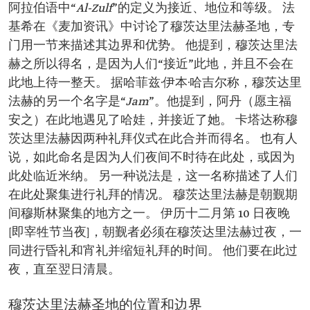
阿拉伯语中“
Al-Zulf
”的定义为接近、地位和等级。 法
基希在《麦加资讯》中讨论了穆茨达里法赫圣地，专
门用一节来描述其边界和优势。 他提到，穆茨达里法
赫之所以得名，是因为人们“接近”此地，并且不会在
此地上待一整天。 据哈菲兹·伊本·哈吉尔称，穆茨达里
法赫的另一个名字是“
Jam
”。他提到，阿丹（愿主福
安之）在此地遇见了哈娃，并接近了她。 卡塔达称穆
茨达里法赫因两种礼拜仪式在此合并而得名。 也有人
说，如此命名是因为人们夜间不时待在此处，或因为
此处临近米纳。 另一种说法是，这一名称描述了人们
在此处聚集进行礼拜的情况。 穆茨达里法赫是朝觐期
间穆斯林聚集的地方之一。 伊历十二月第 10 日夜晚
[即宰牲节当夜]，朝觐者必须在穆茨达里法赫过夜，一
同进行昏礼和宵礼并缩短礼拜的时间。 他们要在此过
夜，直至翌日清晨。
穆茨达里法赫圣地的位置和边界