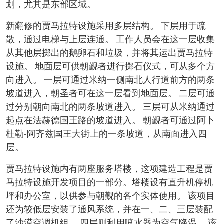
划，尤其是东部区域。
新翻修的贾马拉特设施采用多层结构。 下层用于疏
散，通过电梯与上层连通。 工作人员会在这一层收集
从其他层掷出的鹅卵石和垃圾，并将其运出贾马拉特
设施。 地面层可供朝觐者进行掷石仪式，可从多个方
向进入。 一层可通过米纳一侧南北人行道前方的两条
坡道进入，朝圣者可在这一层看到地面层。 二层可通
过分别朝向南北的两条坡道进入。 三层可从米纳通过
起点在法赫德国王路的坡道进入。 朝觐者可通过阿卜
杜勒-阿齐兹国王大街上的一条坡道，从南面进入四
层。
贾马拉特设施内有两座服务塔楼，这项建造工程是贾
马拉特设施开发项目的一部分。塔楼设有直升机停机
坪和办公室，以供参与朝觐的各个实体使用。 该项目
还为较低层安装了通风系统，并在一、二、三层装配
了沙漠空调机组。 四层则利用喷水器为空气降温。 该