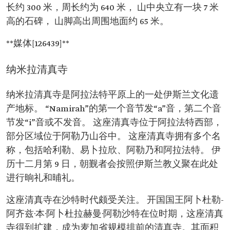
长约 300 米，周长约为 640 米， 山中央立有一块 7 米
高的石碑， 山脚高出周围地面约 65 米。
**媒体[126439]**
纳米拉清真寺
纳米拉清真寺是阿拉法特平原上的一处伊斯兰文化遗
产地标。 “Namirah”的第一个音节发“a”音，第二个音
节发“i”音或不发音。 这座清真寺位于阿拉法特西部，
部分区域位于阿勒乃山谷中。 这座清真寺拥有多个名
称，包括哈利勒、易卜拉欣、阿勒乃和阿拉法特。 伊
历十二月第 9 日，朝觐者会按照伊斯兰教义聚在此处
进行晌礼和晡礼。
这座清真寺在沙特时代颇受关注。 开国国王阿卜杜勒-
阿齐兹·本·阿卜杜拉赫曼·阿勒沙特在位时期，这座清真
寺得到扩建，成为麦加省规模排前的清真寺。其面积