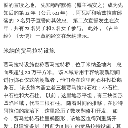
誓的宣读之地。 先知穆罕默德（愿主福安之）成为先
知后的第 12 年（公元 621 年），阿瓦斯和哈兹拉吉部
落的 12 名男子宣誓向其效忠。 第二次宣誓发生在次
年，共有 73 名男子和 2 名女子参与。 此外，《古兰
经》《天使》 一章的经文在米纳降示。
米纳的贾马拉特设施
贾马拉特设施也称贾马拉特桥，位于米纳圣地内，总
面积超过 20 万平方米。 该区域专用于容纳朝觐期间
进行掷石仪式的朝觐者，他们会在这里向石柱投掷鹅
卵石。 该设施内矗立着三根贾马拉特石柱：小石柱、
中石柱和大石柱。 以前，这里地形平坦，有三块圆形
凹陷区域，代表三根石柱。 随着时间的推移，在沙特
阿拉伯的统治下，这里经历了数次翻修和开发。 如
今，贾马拉特石柱呈椭圆形，该地区也得到重新开
发，以建造多层（目前为 5 层）的贾马拉特设施，其