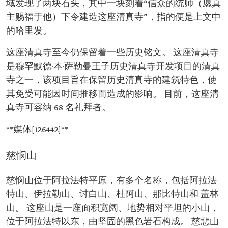
域发现了两块石头，其中一块刻着“信众的统帅（愿真
主赐福于他）下令建造这座清真寺”，指的便是上文中
的哈里发。
这座清真寺至今仍保留着一些历史铭文。 这座清真寺
是穆罕默德·本·萨勒曼王子历史清真寺开发项目的清真
寺之一，该项目旨在保留历史清真寺的建筑特色，使
其免受可能因时间推移而造成的影响。 目前，这座清
真寺可容纳 68 名礼拜者。
**媒体[126442]**
慈悯山
慈悯山位于阿拉法特平原，有多个名称，包括阿拉法
特山、伊拉勒山、讨白山、杜阿山、那比特山和 盖林
山。 这座山是一座面积宽阔、地势相对平坦的小山，
位于阿拉法特以东，由坚固的黑色岩石构成。 慈悲山