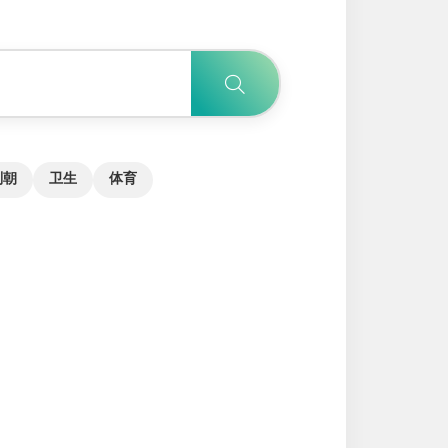
副朝
卫生
体育