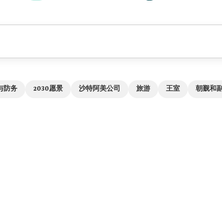
与防务
2030愿景
沙特阿美公司
旅游
王室
朝觐和