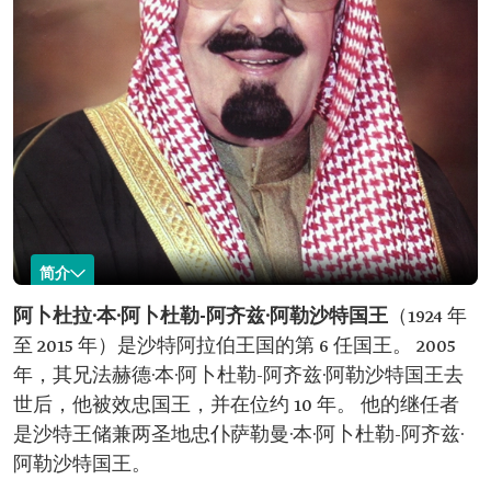
简介
阿卜杜拉·本·阿卜杜勒-阿齐兹·阿勒沙特
阿卜杜拉·本·阿卜杜勒-
阿齐兹·阿勒沙特国王
（1924 年
至 2015 年）是沙特阿拉伯王国的第 6 任国王。 2005
名称：阿卜杜拉·
出生时间：1924 年。
本·阿卜杜勒-阿齐
出生地：利雅得。
年，其兄法赫德·本·阿卜杜勒-阿齐兹·阿勒沙特国王去
兹·阿勒沙特国
逝世时间：2015 年。
世后，他被效忠国王，并在位约 10 年。 他的继任者
王。
执政时间：10 年。
是沙特王储兼两圣地忠仆萨勒曼·本·阿卜杜勒-阿齐兹·
教育背景：阿卜杜拉国王早年在胡克姆宫学校接
受教育。
阿勒沙特国王。
背诵《古兰经》。