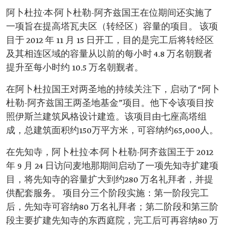
阿卜杜拉·本·阿卜杜勒-阿齐兹国王在位期间还实施了
一项旨在提高塔瓦夫区（转经区）容量的项目。 该项
目于 2012 年 11 月 15 日开工，目的是完工后将转经区
及其相连区域的容量从以前的每小时 4.8 万名朝觐者
提升至每小时约 10.5 万名朝觐者。
在阿卜杜拉国王对两圣地的持续关注下，启动了“阿卜
杜勒-阿齐兹国王两圣地基金”项目。他下令该项目按
照伊斯兰建筑风格设计建造。该项目由七座高塔组
成，总建筑面积约150万平方米，可容纳约65,000人。
在先知寺，阿卜杜拉·本·阿卜杜勒-阿齐兹国王于 2012
年 9 月 24 日访问麦地那期间启动了一项先知寺扩建项
目，将先知寺的容量扩大到约280 万名礼拜者，并提
供配套服务。 项目分三个阶段实施：第一阶段完工
后，先知寺可容纳80 万名礼拜者；第二阶段和第三阶
段主要扩建先知寺的东西庭院，完工后可再容纳80 万