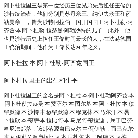
即位前担任的重要官职：国民警卫队司令。
阿卜杜拉国王是第一位经历三位兄弟先后担任王储的
第二副首相
王储时代。
沙特统治者，他们分别是苏丹亲王、纳伊夫亲王和萨
即位日期：2005 年 8 月 2 日
勒曼亲王，皆为沙特阿拉伯王国开国国王阿卜杜勒-阿
主要行政法规
齐兹·本·阿卜杜勒-拉赫曼·阿勒沙特的儿子。此外，他
成立国家反腐败委员会 颁布《效忠委员会法》。
新未来城奖学金计划。
也是沙特历史上担任王储时间最长的人，在法赫德国
成立全国人权协会和人权委员会。
王统治期间，他作为王储长达24 年之久。
著名项目：禁寺玛萨扩建项目。
禁寺及其北部庭院扩建项目。
该项目旨在扩大马塔夫可以容纳的人数。
阿卜杜拉·本·阿卜杜勒-阿齐兹国王
先知寺的扩建
妇女赋权：发布妇女个人卡系统。
设立努拉·宾特·阿卜杜拉赫曼公主大学（仅限女
阿卜杜拉国王的出生和生平
性）。
主要举措
国家对话计划 跨文化和跨宗教对话计划。
阿卜杜拉国王的全名是阿卜杜拉·本·阿卜杜勒阿齐兹·本
·阿卜杜勒拉赫曼·本·费萨尔·本·图尔基·本·阿卜杜拉·本·穆
罕默德·本·沙特·本·穆罕默德·本·穆克林·本·马尔汗·本·易
卜拉欣·本·穆萨·本·拉比阿·本·马尼阿·穆拉迪，属于巴努·
哈尼法部落，该部落源自巴克尔·本·瓦伊勒，而巴克尔·
本·瓦伊勒又源自拉比阿·本·尼扎尔·本·马阿德·本·阿德