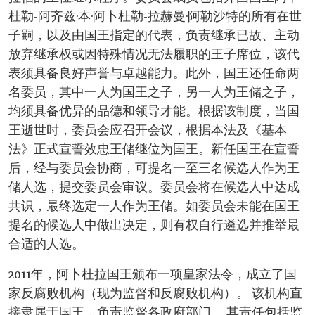
杜勒-阿齐兹·本·阿卜杜勒-拉赫曼·阿勒沙特的所有在世
子嗣，以及由国王指定的代表，负责继承已故、主动
放弃继承权或因特殊情况无法履职的王子席位，该代
表须具备良好声誉与卓越能力。此外，国王还任命两
名委员，其中一人为国王之子，另一人为王储之子，
均须具备优异的品德和领导才能。根据该制度，当国
王逝世时，委员会应召开会议，根据本法及《基本
法》正式宣誓效忠王储继位为国王。新任国王在宣誓
后，经与委员会协商，可提名一至三名候选人作为王
储人选，提交委员会审议。委员会将在候选人中达成
共识，最终选定一人作为王储。如委员会未能在国王
提名的候选人中做出决定，则有权自行遴选并推举最
合适的人选。
2011年，阿卜杜拉国王颁布一项皇家法令，成立了国
家反腐败机构（现为监督和反腐败机构）。 该机构直
接隶属于国王，负责监督各政府部门。 其责任包括监