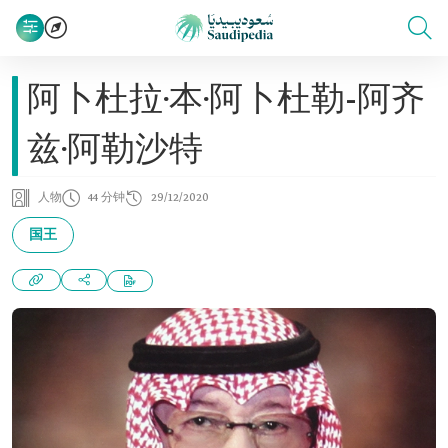
阿卜杜拉·本·阿卜杜勒-阿齐
兹·阿勒沙特
人物
44 分钟
29/12/2020
国王