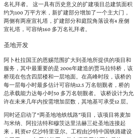
名礼拜者。 这一具有历史意义的扩建项目总建筑面积
约为100 万平方米，新扩建部分增加了一个主大门，
两侧有两座宣礼塔，扩建部分和庭院角落设有4 座侧
宣礼塔，可容纳160 多万名礼拜者。
圣地开发
阿卜杜拉国王的恩赐范围扩大到圣地所提供的项目和
服务，其中最重要的是 2006年建造的贾马拉特桥，该
桥现在包含四层楼和一层地面。在高峰时段，该桥的
每一层每小时最多估计可容纳12.5 万名朝觐者，桥的
总承载能力达每小时50 多万名朝觐者。 该桥设计为允
许在未来几年内按需增加层数，其地基可承受12 层。
同时还启动了“两圣地地铁线路”项目，该项目将麦加
与米纳、阿拉法特和穆茨达里法赫三处圣地连接起
来，耗资67 亿沙特里亚尔。工程由沙特中国铁路建设