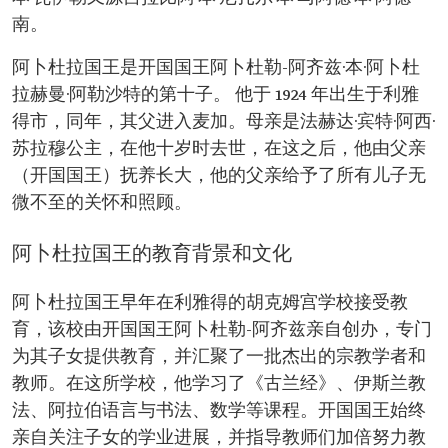
南。
阿卜杜拉国王是开国国王阿卜杜勒-阿齐兹·本·阿卜杜
拉赫曼·阿勒沙特的第十子。 他于 1924 年出生于利雅
得市，同年，其父进入麦加。母亲是法赫达·宾特·阿西·
苏拉穆公主，在他十岁时去世，在这之后，他由父亲
（开国国王）抚养长大，他的父亲给予了所有儿子无
微不至的关怀和照顾。
阿卜杜拉国王的教育背景和文化
阿卜杜拉国王早年在利雅得的胡克姆宫学校接受教
育，该校由开国国王阿卜杜勒-阿齐兹亲自创办，专门
为其子女提供教育，并汇聚了一批杰出的宗教学者和
教师。在这所学校，他学习了《古兰经》、伊斯兰教
法、阿拉伯语言与书法、数学等课程。开国国王始终
亲自关注子女的学业进展，并指导教师们加倍努力教