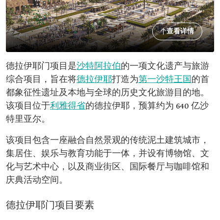
查看详情
德拉伊耶门项目是
沙特阿拉伯
的一项文化遗产与旅游
综合项目，旨在将
德拉伊耶
打造为
第一沙特王国
的首
都象征性遗址及本地与全球的历史文化旅游目的地。
该项目位于
利雅得省
的德拉伊耶，预算约为 640 亿沙
特里亚尔。
该项目包含一座融合自然景观的传统泥土建筑城市，
集居住、娱乐与教育功能于一体，并设有博物馆、文
化与艺术中心，以及商业街区、国际餐厅与咖啡馆和
庆典活动空间。
德拉伊耶门项目要素