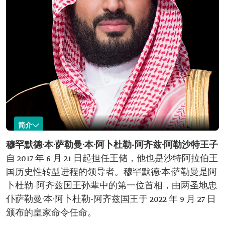
简介
穆罕默德·本·萨勒曼·本·阿卜杜勒-阿齐兹
穆罕默德·本·萨勒曼·本·阿卜杜勒-阿齐兹·阿勒沙特王子
自 2017 年 6 月 21 日起担任王储，他也是沙特阿拉伯王
姓名：
穆罕默德·本·萨勒曼·本·阿卜杜勒阿齐兹。
出生年份：
国历史性转型进程的领导者。穆罕默德·本·萨勒曼是阿
1985 年。
卜杜勒-阿齐兹国王孙辈中的第一位首相，由两圣地忠
现任职务：
仆萨勒曼·本·阿卜杜勒-阿齐兹国王于 2022 年 9 月 27 日
王储（自 2017 年起）。
沙特阿拉伯首相（自 2022 年起）。
颁布的皇家命令任命。
政治与安全事务委员会主席。