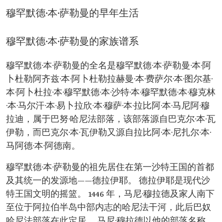
经济与发展事务委员会主席。
公共投资基金董事会主席。
穆罕默德·本·萨勒曼的早年生活
沙特阿拉伯军事工业总管理局董事会主席。
曾任职务：
国防大臣。
穆罕默德·本·萨勒曼的家族谱系
沙特王宫办公厅主任。
王储私人办公室总管。
穆罕默德·本·萨勒曼的全名是穆罕默德·本·萨勒曼·本·阿
国防部大臣办公室总管。
内阁专家局顾问。
卜杜勒阿齐兹·本·阿卜杜勒拉赫曼·本·费萨尔·本·图尔基·
项目：
本·阿卜杜拉·本·穆罕默德·本·沙特·本·穆罕默德·本·穆克林
新未来城、
·本·马尔汗·本·易卜拉欣·本·穆萨·本·拉比阿·本·马尼阿·穆
奇迪亚、
线性城市、
拉迪，属于巴努·哈尼法部落，该部落源自巴克尔·本·瓦
Oxagon 未来工业城市、
伊勒，而巴克尔·本·瓦伊勒又源自拉比阿·本·尼扎尔·本·
Trojena 未来冬季旅游胜地
红海项目
马阿德·本·阿德南。
德拉伊耶开发项目。
领导历史性峰会和倡议：
穆罕默德·本·萨勒曼的祖先居住在第一沙特王国的首都
未来投资倡议
及其统一的发源地——德拉伊耶。 德拉伊耶是现代沙
2021 年海湾阿拉伯国家合作委员会峰会（欧拉峰
会）、
特王国文明的摇篮。 1446 年，马尼·穆拉德及家人南下
绿色中东倡议峰会、
至位于阿拉伯半岛中部内志的哈尼法干河，此后巴奴
吉达安全与发展峰会。
成就：
哈尼法部落在此定居。 马尼·穆拉德以他的部落名称