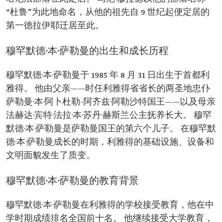
推出沙特愿景 2030、
“杜鲁”为此地命名，从他的祖先自 9 世纪起便定居的
通过增加就业机会来加强青年作用
第一德拉伊耶迁居至此。
使沙特经济结构多元化并实现可持续发展、
启动绿色沙特倡议、
启动绿色中东倡议、
穆罕默德·本·萨勒曼的出生和成长历程
成立穆罕默德·本·萨勒曼基金会、
启动吉达古城的修复和复兴。
以穆罕默德·本·萨勒曼王子的名字命名的项目：
穆罕默德·本·萨勒曼于 1985 年 8 月 31 日出生于首都利
穆罕默德·本·萨勒曼历史清真寺开发项目、
雅得。 他由父亲——时任利雅得省省长的两圣地忠仆
穆罕默德·本·萨勒曼基金会、
穆罕默德·本·萨勒曼王子公园基金会。
萨勒曼·本·阿卜杜勒-阿齐兹·阿勒沙特国王——以及母亲
勋章与荣誉：
法赫达·宾特·法拉·本·苏丹·赫斯兰公主抚养长大。 穆罕
谢赫伊萨·本·萨勒曼·阿勒哈利法勋章、
默德·本·萨勒曼是萨勒曼国王的第六个儿子。 在穆罕默
巴基斯坦最高国民勋章、
科威特勋章和穆巴拉克大帝勋章、
德·本·萨勒曼成长的时期，利雅得的基础设施、设备和
2013 年支持企业家年度领导人物奖、
文明面貌发生了质变。
《时代杂志》公布穆罕默德·本·萨勒曼王子入选
读者评选的 2017 年"年度人物。
穆罕默德·本·萨勒曼的教育背景
穆罕默德·本·萨勒曼在利雅得的学校接受教育，他在中
学时期成绩排名全国前十名。 他继续接受大学教育，