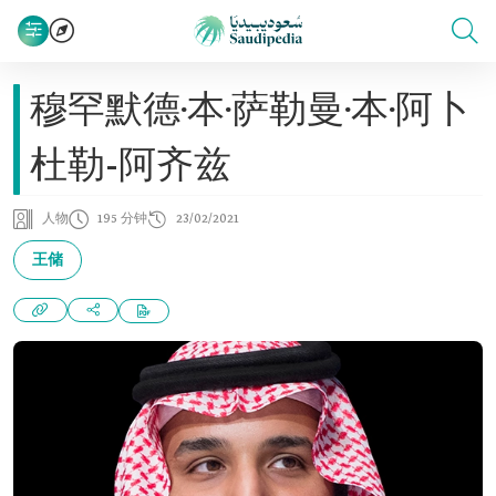
穆罕默德·本·萨勒曼·本·阿卜
杜勒-阿齐兹
人物
195 分钟
23/02/2021
王储