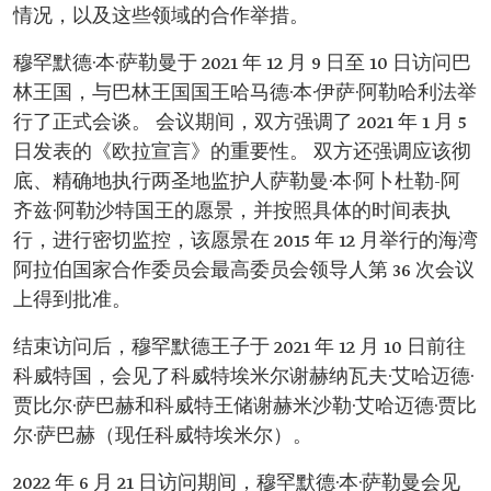
情况，以及这些领域的合作举措。
穆罕默德·本·萨勒曼于 2021 年 12 月 9 日至 10 日访问巴
林王国，与巴林王国国王哈马德·本·伊萨·阿勒哈利法举
行了正式会谈。 会议期间，双方强调了 2021 年 1 月 5
日发表的《欧拉宣言》的重要性。 双方还强调应该彻
底、精确地执行两圣地监护人萨勒曼·本·阿卜杜勒-阿
齐兹·阿勒沙特国王的愿景，并按照具体的时间表执
行，进行密切监控，该愿景在 2015 年 12 月举行的海湾
阿拉伯国家合作委员会最高委员会领导人第 36 次会议
上得到批准。
结束访问后，穆罕默德王子于 2021 年 12 月 10 日前往
科威特国，会见了科威特埃米尔谢赫纳瓦夫·艾哈迈德·
贾比尔·萨巴赫和科威特王储谢赫米沙勒·艾哈迈德·贾比
尔·萨巴赫（现任科威特埃米尔）。
2022 年 6 月 21 日访问期间，穆罕默德·本·萨勒曼会见