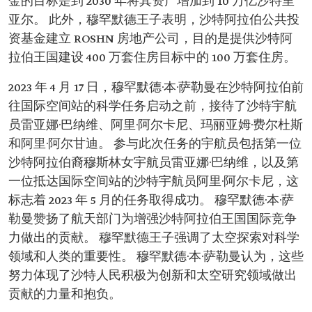
金的目标是到 2030 年将其资产增加到 10 万亿沙特里
亚尔。 此外，穆罕默德王子表明，沙特阿拉伯公共投
资基金建立 ROSHN 房地产公司，目的是提供沙特阿
拉伯王国建设 400 万套住房目标中的 100 万套住房。
2023 年 4 月 17 日，穆罕默德·本·萨勒曼在沙特阿拉伯前
往国际空间站的科学任务启动之前，接待了沙特宇航
员雷亚娜·巴纳维、阿里·阿尔卡尼、玛丽亚姆·费尔杜斯
和阿里·阿尔甘迪。 参与此次任务的宇航员包括第一位
沙特阿拉伯裔穆斯林女宇航员雷亚娜·巴纳维，以及第
一位抵达国际空间站的沙特宇航员阿里·阿尔卡尼，这
标志着 2023 年 5 月的任务取得成功。 穆罕默德·本·萨
勒曼赞扬了航天部门为增强沙特阿拉伯王国国际竞争
力做出的贡献。 穆罕默德王子强调了太空探索对科学
领域和人类的重要性。 穆罕默德·本·萨勒曼认为，这些
努力体现了沙特人民积极为创新和太空研究领域做出
贡献的力量和抱负。