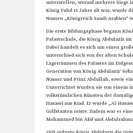
unterstellen, worauf mehrere Siege 
König Fahd 11 Jahre alt war, wurde d
Namen „Königreich Saudi-Arabien“ v
Die erste Bildungsphase begann Köni
Palastschule, die König Abdulaziz i
Dabei handelt es sich um einen große
unterschied sich von der alten Schul
Lagerräumen des Palastes im Erdgesc
Generation von König Abdulaziz' Söh
Nasser und Prinz Abdullah, sowie ein
Unterrichtet wurden sie von einem in
volkstümlichen Künsten der damali
Hasawi aus Riad. Er wurde „Al-Hasawi
Golfstaaten reiste. Zudem war er ein
Mohammed bin Akif und Abdulrahman
1935 ordnete König Abdulaziz die Grü