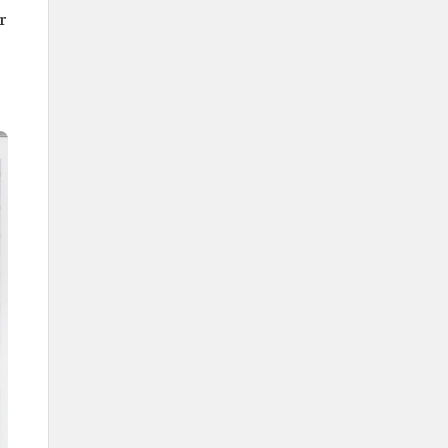
Minister für Bildung)
r
Innenminister
Zweiter Stellvertreter von König
Faisal ibn Abd al-Aziz