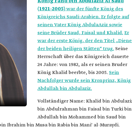
König Fahd bin Abdulaziz Al Saud
(1921–2005)
war der fünfte König des
Königreichs Saudi-Arabien. Er folgte auf
seinen Vater König AbdulaAziz sowie
seine Brüder Saud, Faisal und Khalid.
Er
war der erste König, der den Titel „Diene
der beiden heiligen Stätten“ trug.
Seine
Herrschaft über das Königreich dauerte
24 Jahre: von 1982, als er seinen Bruder
König Khalid beerbte, bis 2005.
Sein
Nachfolger wurde sein Kronprinz, König
Abdullah bin Abdulaziz.
Vollständiger Name: Khalid bin Abdulazi
bin Abdulrahman bin Faisal bin Turki bin
Abdullah bin Mohammed bin Saud bin
 Ibrahim bin Musa bin Rabia bin Mani' al-Muraydi.
 Al Saud