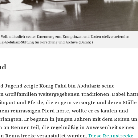
 Volk anlässlich seiner Ernennung zum Kronprinzen und Ersten stellvertretenden
nig-Abdulaziz-Stiftung für Forschung und Archive (Darah))
nd
nd Jugend zeigte König Fahd bin Abdulaziz seine
en Großfamilien weitergegebenen Traditionen. Dabei hatt
itsport und Pferde, die er gern versorgte und deren Ställe
nem reinrassigen Pferd hörte, wollte er es kaufen und
 verlangten. Er begann in jungen Jahren mit dem Reiten u
 an Rennen teil, die regelmäßig in Anwesenheit seines
ten Rennstrecke veranstaltet wurden.
Diese Rennstrecke