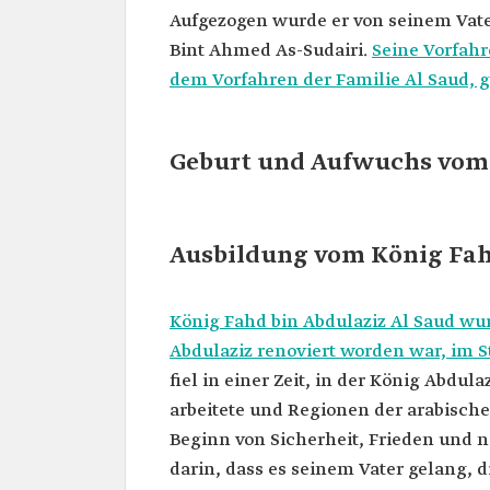
Position
Aufgezogen wurde er von seinem Vate
Titel
Der Erste, der den Titel „Di
Bint Ahmed As-Sudairi.
Seine Vorfahre
beiden heiligen Stätten" tr
dem Vorfahren der Familie Al Saud, 
Geburtsjahr
1921
Geburtsort
Stadt Ta'if.
Datum der
13.06.1982
Geburt und Aufwuchs vom
Machtübernahme
Ausbildung vom König Fa
König Fahd bin Abdulaziz Al Saud wu
Abdulaziz renoviert worden war, im St
fiel in einer Zeit, in der König Abdu
arbeitete und Regionen der arabische
Beginn von Sicherheit, Frieden und na
darin, dass es seinem Vater gelang, d