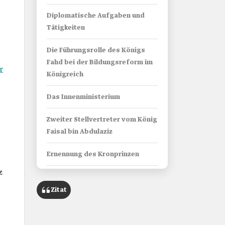
Diplomatische Aufgaben und
Tätigkeiten
Die Führungsrolle des Königs
Fahd bei der Bildungsreform im
r
Königreich
Das Innenministerium
Zweiter Stellvertreter vom König
Faisal bin Abdulaziz
Ernennung des Kronprinzen
z
König Fahd als König des
Königreichs:
Zitat
Übernahme der Herrschaft über
das Königreich