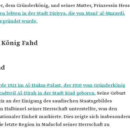
r, dem Gründerkönig, und seiner Mutter, Prinzessin Hess
ener der
n lebten in der Stadt Diriyya, die von Mani' al-Muraydi,
ug
gegründet wurde.
 König Fahd
hd
rde 1921 im Al-Hukm-Palast, der 1910 vom Gründerkönig
adtteil Al-Dirah in der Stadt Riad geboren.
Seine Geburt
laziz an der Einigung des saudischen Staatsgebildes
n Halbinsel seiner Herrschaft unterstellte, was den
tionaler Einheit markierte. Dies zeigte sich insbesonder
ie letzte Region in Nadschd seiner Herrschaft zu