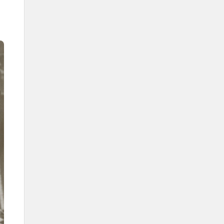
Nach König Fahd benannte
Einrichtungen
Infobox
Jahr der Einführung
2005
König Fahds Bildungsweg
Im Alter von sechs Jahren begann
er in der Palastschule die erste
Bildungsstufe.
In seiner Jugend besuchte König
Fahd das Saudische
Wissenschaftliche Institut, eine
Einrichtung, die König Abd al-Aziz
1925 in Mekka gegründet hatte.
Einige seiner Erfolge
Vornehmen von