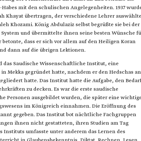
-Habes mit den schulischen Angelegenheiten. 1937 wurd
ah Khayat übertragen, der verschiedene Lehrer auswählte
eh Khozami. König Abdulaziz selbst begrüßte sie bei der
 System und übermittelte ihnen seine besten Wünsche fü
 betonte, dass er sich vor allem auf den Heiligen Koran
und dann auf die übrigen Lektionen.
 das Saudische Wissenschaftliche Institut, eine
25 in Mekka gegründet hatte, nachdem er den Hedschas an
egliedert hatte. Das Institut hatte die Aufgabe, den Bedar
ehrkräften zu decken. Es war die erste saudische
he Personen ausgebildet wurden, die später eine wichtig
ngswesens im Königreich einnahmen. Die Eröffnung des
kannt gegeben. Das Institut bot nächtliche Fachgruppen
ungen ihnen nicht gestatteten, ihren Studien am Tag
s Instituts umfasste unter anderem das Lernen des
terricht in Glaubensbekenntnis, Diktat, Rechnen, Lesen