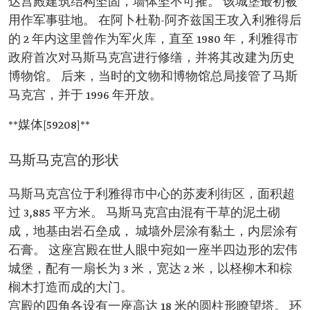
达宫殿建筑结构坚固，墙体坚不可摧。 该城堡最初被
用作军事驻地。 在阿卜杜勒-阿齐兹国王攻入利雅得后
的 2 年内这里曾作为军火库，直至 1980 年，利雅得市
政府首次对马斯马克宫进行修缮，并将其改建为历史
博物馆。 后来，当时的文物和博物馆总局接管了马斯
马克宫，并于 1996 年开放。
**媒体[59208]**
马斯马克宫的形状
马斯马克宫位于利雅得市中心的苏麦利街区，面积超
过 3,885 平方米。 马斯马克宫由混有干草的泥土砌
成，地基由岩石垒成， 城墙外层涂有黏土，内层涂有
石膏。 这座宫殿在世人眼中宛如一座半四边形的宏伟
城堡，配有一扇长为 3 米，宽达 2 米，以柽柳木和棕
榈木打造而成的大门。
宫殿的四角各设有一座高达 18 米的圆柱形瞭望塔。 环