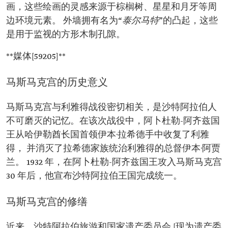
画，这些绘画的灵感来源于棕榈树、星星和月牙等周
边环境元素。 外墙拥有名为“
泰尔马特
”的凸起，这些
是用于监视的方形木制孔隙。
**媒体[59205]**
马斯马克宫的历史意义
马斯马克宫与利雅得战役密切相关，是沙特阿拉伯人
不可磨灭的记忆。在该次战役中，阿卜杜勒-阿齐兹国
王从哈伊勒酋长国首领伊本·拉希德手中收复了利雅
得， 并消灭了拉希德家族统治利雅得的总督伊本·阿贾
兰。 1932 年，在阿卜杜勒-阿齐兹国王攻入马斯马克宫
30 年后，他宣布沙特阿拉伯王国完成统一。
马斯马克宫的修缮
近来，沙特阿拉伯旅游和国家遗产委员会 [现为遗产委