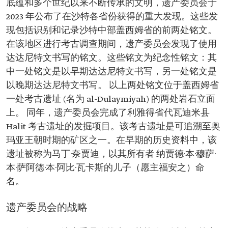
底蕴和多个世纪以来不断传承的文明，遗产委员会于
2023 年公布了在沙特各省份获得的重大发现。这些发
现包括识别和记录沙特中部盖西姆省的前两处铭文。
在该地区进行考古调查期间，遗产委员会发现了使用
达达尼特文书写的铭文。这些铭文为纪念性铭文：其
中一处铭文是以早期达达尼特文书写，另一处铭文是
以晚期达达尼特文书写。 以上两处铭文位于盖西姆省
一处考古遗址 (名为 al-Dulaymiyah) 的两处岩石立面
上。 同年，遗产委员会完成了利雅得省代瓦迪米县
Halit 考古遗址的发掘项目。该考古遗址是可追溯至奥
玛亚王朝时期的矿区之一。在早期的历史资料中，该
遗址被称为马丁·奈贾迪，以其所有者 纳贾德·本·穆萨·
本·萨阿德·本·阿比·瓦卡斯的儿子（愿主福安之）命
名。
遗产委员会的战略