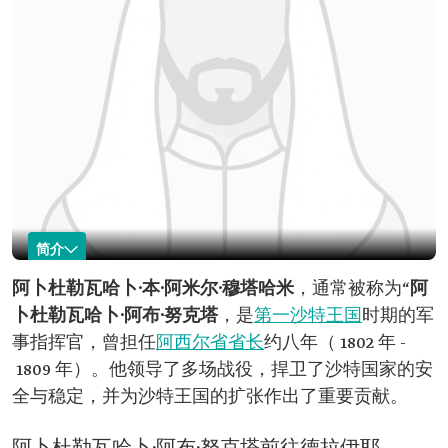
简介
阿卜杜勒瓦哈卜·阿布·努克塔
阿卜杜勒瓦哈卜·本·阿米尔·穆塔哈米
，通常被称为“
阿
卜杜勒瓦哈卜·阿布·努克塔
，是
第一沙特王国
时期的军
姓名
阿卜杜勒瓦哈卜·阿布·努克塔。
事指挥官，曾担任
阿西尔省省长
约八年（ 1802 年 -
类别
军事指挥官和阿西尔省省长。
1809 年）。他领导了多场战役，捍卫了沙特国家的安
贡献
他领导了多场保卫沙特国家安全和稳定的战斗，
全与稳定，并为沙特王国的扩张作出了重要贡献。
此外还为扩大沙特国家的势力范围及其影响力做
出了贡献。
逝世
公元1809 年。