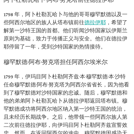
阿卜杜勒瓦哈卜·阿布·努克塔前往德拉伊耶
1798 年，阿卜杜勒瓦哈卜与他的哥哥穆罕默德以及一
些阿西尔地区的族人从塔布镇前往
德拉伊耶
，希望了
解第一沙特王国的首都。他们听闻沙特国家以伊斯兰
原则为基础，致力于传播正义与安全。他们在德拉伊
耶停留了一年，受到沙特国家的热情接待。
穆罕默德·阿布·努克塔担任阿西尔埃米尔
1799 年，伊玛目阿卜杜勒阿齐兹·本·穆罕默德·本·沙特
任命穆罕默德·阿布·努克塔为阿西尔省省长，因为他看
到了穆罕默德对沙特国家的忠诚。随后，穆罕默德和
他的弟弟阿卜杜勒瓦哈卜从德拉伊耶返回塔布镇。穆
罕默德成功将阿西尔地区纳入第一沙特王国的统治，
且未经历长期战争。之后，他带领一些阿西尔族人第
二次前往德拉伊耶，向伊玛目阿卜杜勒阿齐兹宣誓效
忠。然而，在返回阿西尔的途中，穆罕默德因感染天