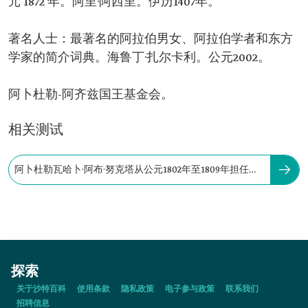
元 1872 年。阿里·阿西里。伊历1407年。
著名人士：最著名的阿拉伯男女、阿拉伯学者和东方
学家的简介词典。海鲁丁·扎尔卡利。公元2002。
阿卜杜勒-阿齐兹国王基金会。
相关测试
阿卜杜勒瓦哈卜·阿布·努克塔从公元1802年至1809年担任阿
西尔埃米尔 。
探索
关于沙特百科
使用条款
隐私政策
电子参与政策
联系我们
招聘信息