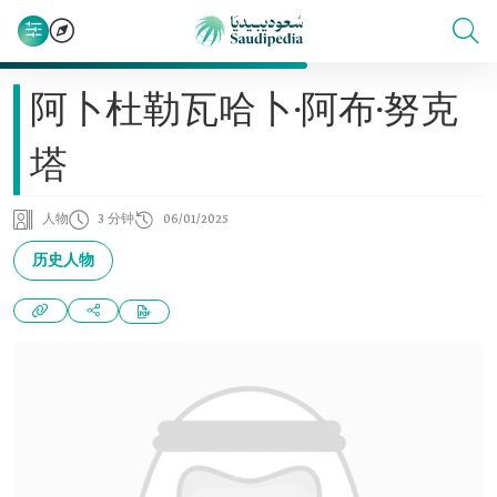
阿卜杜勒瓦哈卜·阿布·努克
塔
人物
3 分钟
06/01/2025
历史人物