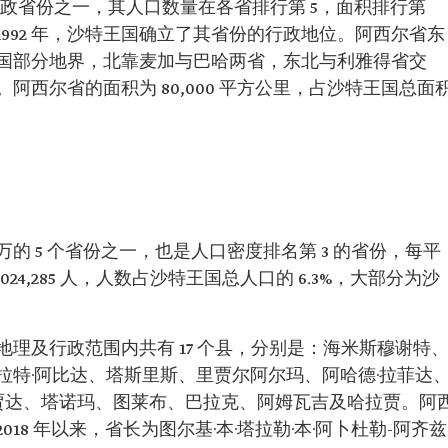
个行政省份之一，其人口数量在各省排行第 5，面积排行第
1992 年，沙特王国确立了其省份的行政地位。阿西尔省东
国部分地界，北靠麦加与巴哈两省，东北与利雅得省交
西尔省的面积为 80,000 平方公里，占沙特王国总面
万的 5 个省份之一，也是人口密度排名第 3 的省份，每平
024,285 人，人数占沙特王国总人口的 6.3%，大部分为沙
理及行政范围内共有 17 个县，分别是：海米斯穆谢特
拉特·阿比达、塔斯里斯、里贾尔阿尔玛、阿哈德·拉菲达
马贾达、塔诺玛、图莱布、巴拉克、阿姆瓦吉及哈拉贾。阿
2018 年以来，省长为图尔基·本·塔拉勒·本·阿卜杜勒-阿齐兹