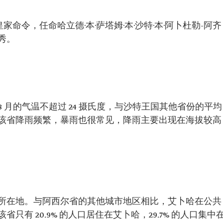
了一项皇家命令，任命哈立德·本·萨塔姆·本·沙特·本·阿卜杜勒-阿齐
秀。
 月的气温不超过 24 摄氏度，与沙特王国其他省份的平均
该省降雨频繁，暴雨也很常见，降雨主要出现在海拔较高
所在地。与阿西尔省的其他城市地区相比，艾卜哈在公共
有 20.9% 的人口居住在艾卜哈，29.7% 的人口集中