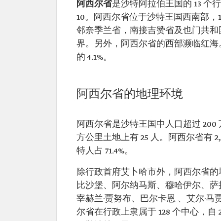
阿西尔省
是沙特阿拉伯王国的 13 
10。阿西尔省位于沙特王国西南部，
邻奈季兰省，南接吉赞省及也门共和
界。另外，阿西尔省的西部濒临红海。阿
的 4.1%。
阿西尔省的地理环境
阿西尔省是沙特王国中人口超过 200 
方公里土地上有 25 人。阿西尔省有 2,
特人占 71.4%。
除行政首府艾卜哈市外，阿西尔省的地
比沙堡、阿尔纳马斯、穆哈伊尔、萨
宰赫兰·贾努布、巴尔卡恩 、艾尔·
尔省在行政上隶属于 128 个中心，自 