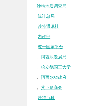
沙特地质调查局
统计总局
沙特通讯社
内政部
统一国家平台
。
阿西尔发展局
。
哈立德国王大学
。
阿西尔省政府
。
艾卜哈商会
沙特百科