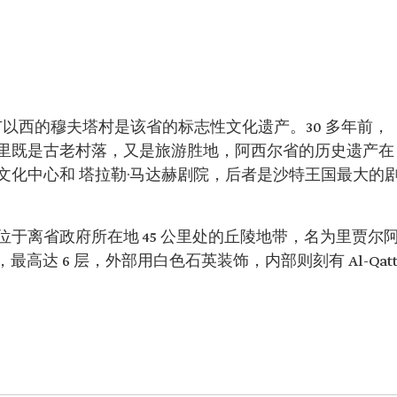
卜哈市以西的穆夫塔村是该省的标志性文化遗产。30 多年前，
里既是古老村落，又是旅游胜地，阿西尔省的历史遗产在
文化中心和 塔拉勒·马达赫剧院，后者是沙特王国最大的
于离省政府所在地 45 公里处的丘陵地带，名为里贾尔
最高达 6 层，外部用白色石英装饰，内部则刻有 Al-Qat