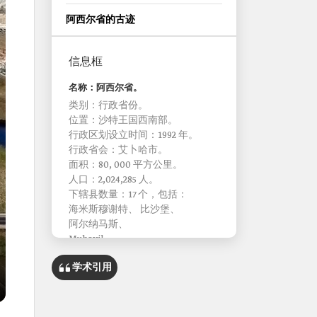
阿西尔省的古迹
信息框
名称：阿西尔省。
类别：行政省份。
位置：沙特王国西南部。
行政区划设立时间：1992 年。
行政省会：艾卜哈市。
面积：80, 000 平方公里。
人口：2,024,285 人。
下辖县数量：17 个，包括：
海米斯穆谢特、 比沙堡、
阿尔纳马斯、
Muhayil、
萨拉特·阿比达、 塔斯里斯、
学术引用
里贾尔阿尔玛、 阿哈德·拉菲达、
宰赫兰·贾努布、
巴尔卡恩、
巴尔卡恩 、