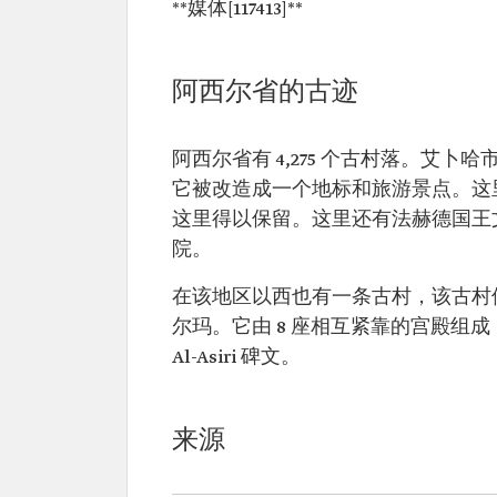
**媒体[117413]**
阿西尔省的古迹
阿西尔省有 4,275 个古村落。艾
它被改造成一个地标和旅游景点。这
这里得以保留。这里还有法赫德国王
院。
在该地区以西也有一条古村，该古村位
尔玛。它由 8 座相互紧靠的宫殿组成，
Al-Asiri 碑文。
来源