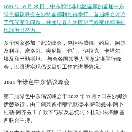
2021 年 10 月 25 日，中东和北非地区国家的首届中东
绿色倡议峰会在沙特首都利雅得举行。首届峰会讨论
了气候变化问题，并团结各方为应对气候变化和保护
地球做出努力。
多个国家参加了此次峰会，包括科威特、约旦、阿尔
及利亚、摩洛哥、突尼斯、也门、伊拉克、卡塔尔、
埃及和巴勒斯坦。 与会各国领导人同意定期举行峰
会，以跟进实现倡议目标工作的进展情况。
2021 年绿色中东倡议峰会
第二届绿色中东倡议峰会于 2022 年 11 月 7 日在沙姆沙
伊赫举行，由王储兼首相穆罕默德·本·萨勒曼·本·阿卜
杜勒-阿齐兹王子殿下与埃及总统阿卜杜勒-法塔赫·塞
西联合主持。