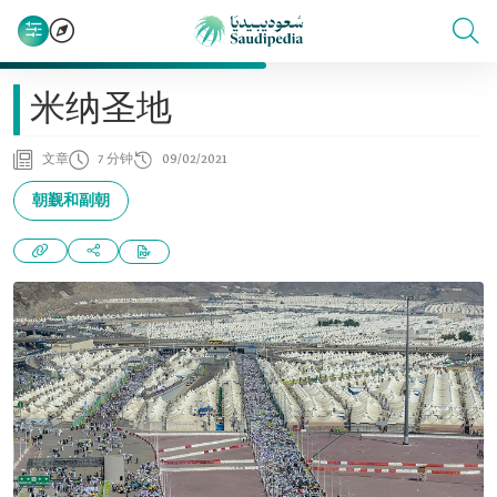
米纳圣地
文章
7 分钟
09/02/2021
朝觐和副朝