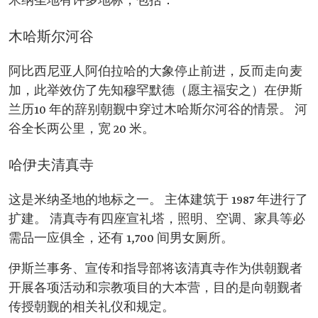
米纳圣地有许多地标，包括：
木哈斯尔河谷
阿比西尼亚人阿伯拉哈的大象停止前进，反而走向麦
加，此举效仿了先知穆罕默德（愿主福安之）在伊斯
兰历10 年的辞别朝觐中穿过木哈斯尔河谷的情景。 河
谷全长两公里，宽 20 米。
哈伊夫清真寺
这是米纳圣地的地标之一。 主体建筑于 1987 年进行了
扩建。 清真寺有四座宣礼塔，照明、空调、家具等必
需品一应俱全，还有 1,700 间男女厕所。
伊斯兰事务、宣传和指导部将该清真寺作为供朝觐者
开展各项活动和宗教项目的大本营，目的是向朝觐者
传授朝觐的相关礼仪和规定。