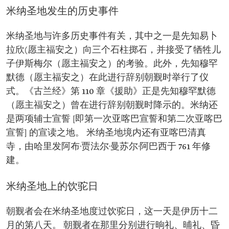
米纳圣地发生的历史事件
米纳圣地与许多历史事件有关，其中之一是先知易卜
拉欣(愿主福安之）向三个石柱掷石，并接受了牺牲儿
子伊斯梅尔（愿主福安之）的考验。此外，先知穆罕
默德（愿主福安之）在此进行辞别朝觐时举行了仪
式。《古兰经》第 110 章《援助》正是先知穆罕默德
（愿主福安之）曾在进行辞别朝觐时降示的。米纳还
是两项辅士宣誓 [即第一次亚喀巴宣誓和第二次亚喀巴
宣誓] 的宣读之地。 米纳圣地境内还有亚喀巴清真
寺，由哈里发阿布·贾法尔·曼苏尔·阿巴西于 761 年修
建。
米纳圣地上的饮驼日
朝觐者会在米纳圣地度过饮驼日，这一天是伊历十二
月的第八天。 朝觐者在那里分别进行晌礼、晡礼、昏