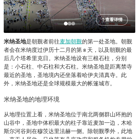
查看详情
米纳圣地
是朝觐者前往
麦加
朝觐
的第一处圣地。朝觐
者会在米纳度过伊历十二月的第 8 天，以及朝觐的最
后几个塔希里克日。米纳圣地设有三根石柱，分别
是：小石柱、中石柱和大石柱。米纳圣地是距离禁寺
最近的圣地，圣地境内还坐落着哈伊夫清真寺。此
外，米纳圣地还是全球规模最大的帐篷城市。
米纳圣地的地理环境
从地理位置上看，米纳圣地位于南北两侧群山环抱的
山谷中，圣地中体积最大的柱子靠近麦加一边，木哈
斯尔河谷则在穆茨达里法赫一侧。除朝觐季外，此地