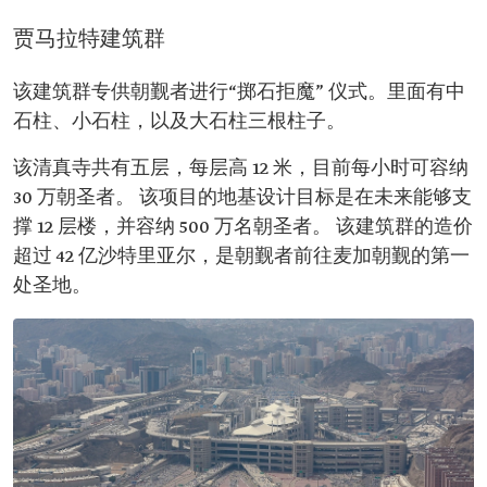
贾马拉特建筑群
该建筑群专供朝觐者进行“掷石拒魔” 仪式。里面有中
石柱、小石柱，以及大石柱三根柱子。
该清真寺共有五层，每层高 12 米，目前每小时可容纳
30 万朝圣者。 该项目的地基设计目标是在未来能够支
撑 12 层楼，并容纳 500 万名朝圣者。 该建筑群的造价
超过 42 亿沙特里亚尔，是朝觐者前往麦加朝觐的第一
处圣地。