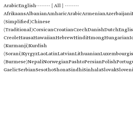
ArabicEnglish-------- [ All ] --------
AfrikaansAlbanianAmharicArabicArmenianAzerbaijan
(Simplified)Chinese
(Traditional)CorsicanCroatianCzechDanishDutchEnglis
CreoleHausaHawaiianHebrewHindiHmongHungarianIce
(Kurmanji)Kurdish
(Sorani)KyrgyzLaoLatinLatvianLithuanianLuxembou
(Burmese)NepaliNorwegianPashtoPersianPolishPortu
GaelicSerbianSesothoShonaSindhiSinhalaSlovakSlove