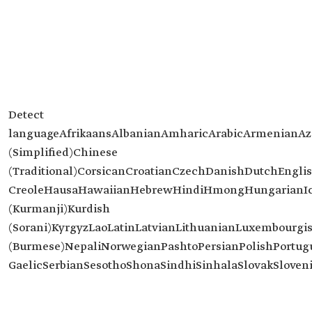
Detect
languageAfrikaansAlbanianAmharicArabicArmenianAz
(Simplified)Chinese
(Traditional)CorsicanCroatianCzechDanishDutchEnglis
CreoleHausaHawaiianHebrewHindiHmongHungarianIce
(Kurmanji)Kurdish
(Sorani)KyrgyzLaoLatinLatvianLithuanianLuxembou
(Burmese)NepaliNorwegianPashtoPersianPolishPortu
GaelicSerbianSesothoShonaSindhiSinhalaSlovakSlove