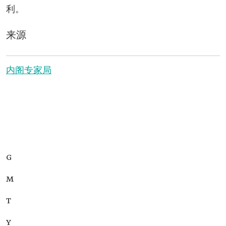
利。
来源
内阁专家局
G
M
T
Y