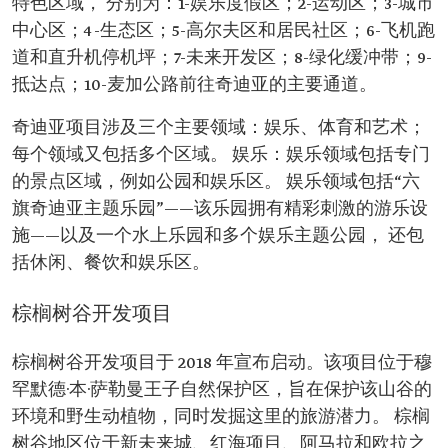
特色区域， 分别为：1-娱乐度假区；2-运动区；3-城市
中心区；4-生态区；5-高尔夫区和居民社区；6-飞机跑
道和直升机停机坪；7-未来开发区；8-绿化缓冲带；9-
抵达点；10-麦加公路前往奇迪亚的主要通道。
奇迪亚项目涉及三个主要领域：娱乐、体育和艺术；
每个领域又包括多个区域。 娱乐：娱乐领域包括专门
的景点区域，例如公园和娱乐区。 娱乐领域包括“六
旗奇迪亚主题乐园”——该乐园拥有精彩刺激的游乐设
施——以及一个水上乐园和多个娱乐主题公园， 还包
括休闲、餐饮和娱乐区。
棕榈树谷开发项目
棕榈树谷开发项目于 2018 年宣布启动。该项目位于穆
罕默德·本·萨勒曼王子自然保护区，旨在保护该山谷的
环境和野生动植物，同时发掘这里的旅游潜力。 棕榈
树谷地区位于新未来城、红海项目、阿马拉和欧拉之