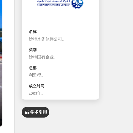
名称
沙特水务伙伴公司。
类别
沙特国有企业。
总部
利雅得。
成立时间
2003年。
主管机构
沙特财政部。
学术引用
职能
沙特阿拉伯主要购水方，负责推动