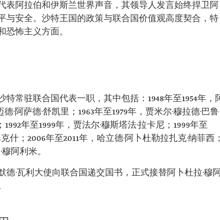
代表阿拉伯和伊斯兰世界声音，其领导人发言始终捍卫阿
平与安全。沙特王国的政策与联合国价值观高度契合，特
和恐怖主义方面。
特常驻联合国代表一职，其中包括：1948年至1954年，
迈德·阿萨德·舒凯里；1963年至1979年，贾米尔·穆拉德·巴鲁
；1992年至1999年，贾法尔·穆斯塔法·拉卡尼；1999年至
巴克什；2006年至2011年，哈立德·阿卜杜勒拉扎克·纳菲西
亚·穆阿利米。
穆罕默德·瓦利大使向联合国递交国书，正式接替阿卜杜拉·穆
。