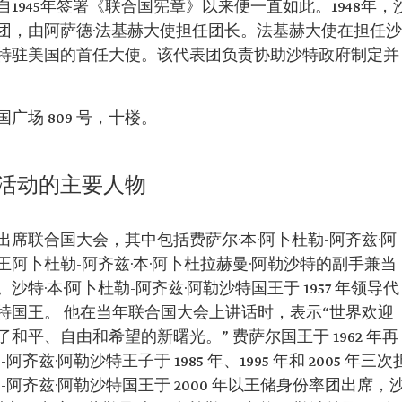
1945年签署《联合国宪章》以来便一直如此。1948年，
团，由阿萨德·法基赫大使担任团长。法基赫大使在担任沙
特驻美国的首任大使。该代表团负责协助沙特政府制定并
场 809 号，十楼。
活动的主要人物
席联合国大会，其中包括费萨尔·本·阿卜杜勒-阿齐兹·阿
国王阿卜杜勒-阿齐兹·本·阿卜杜拉赫曼·阿勒沙特的副手兼当
·本·阿卜杜勒-阿齐兹·阿勒沙特国王于 1957 年领导代
特国王。 他在当年联合国大会上讲话时，表示“世界欢迎
平、自由和希望的新曙光。” 费萨尔国王于 1962 年再
兹·阿勒沙特王子于 1985 年、1995 年和 2005 年三次
-阿齐兹·阿勒沙特国王于 2000 年以王储身份率团出席，