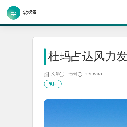
探索
杜玛占达风力
文章
9 分钟
30/10/2021
项目