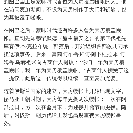
的图巴国王是蒙昧时代首位为天房覆盖幔帐的人。他
在访问麦加期间，不仅为天房制作了大门和钥匙，也
为其披覆了幔帐。
在图巴之后，蒙昧时代还有许多人曾为天房覆盖幔
帐。直到先知穆罕默德（愿主福安之）的第四代祖先
库赛伊·本·克拉布统一部落后，开始组织各部族共同承
担这项事务。后来，富商阿布·鲁拜阿·阿卜杜拉·本·阿
姆鲁·马赫祖米向古莱什人提议：“你们一年为天房覆
盖幔帐，我一年为天房覆盖幔帐。”古莱什人接受了这
一提议，此后这一传统得以延续，直至麦加光复。
随着伊斯兰国家的建立，天房幔帐上开始出现文字。
倭马亚王朝时期，天房每年更换两次幔帐：一次在阿
舒拉日，另一次在斋月末，为迎接开斋节而更换。随
后，阿拔斯王朝历代哈里发也高度重视天房幔帐事
务。