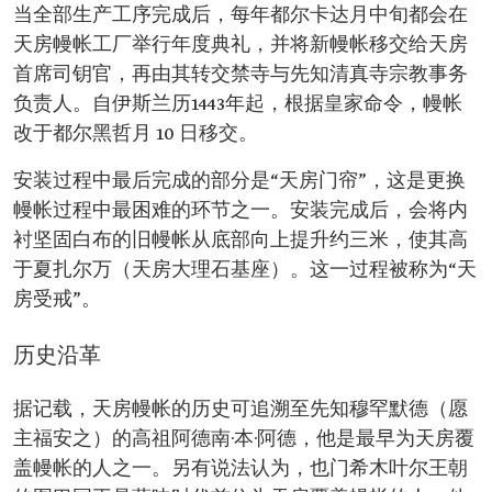
当全部生产工序完成后，每年都尔卡达月中旬都会在
天房幔帐工厂举行年度典礼，并将新幔帐移交给天房
首席司钥官，再由其转交禁寺与先知清真寺宗教事务
负责人。自伊斯兰历1443年起，根据皇家命令，幔帐
改于都尔黑哲月 10 日移交。
安装过程中最后完成的部分是“天房门帘”，这是更换
幔帐过程中最困难的环节之一。安装完成后，会将内
衬坚固白布的旧幔帐从底部向上提升约三米，使其高
于夏扎尔万（天房大理石基座）。这一过程被称为“天
房受戒”。
历史沿革
据记载，天房幔帐的历史可追溯至先知穆罕默德（愿
主福安之）的高祖阿德南·本·阿德，他是最早为天房覆
盖幔帐的人之一。另有说法认为，也门希木叶尔王朝