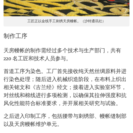
工匠正以金线手工刺绣天房幔帐。（沙特通讯社）
制作工序
天房幔帐的制作需经过多个技术与生产部门，共有
220 名工匠和技术人员参与。
首道工序为染色。工厂首先接收纯天然丝绸原料并进
行染色处理；随后进入机械织造阶段，在布料上织出
相关铭文和《古兰经》经文；接着进入实验室环节，
对丝线和棉线进行多项检测，以确保其拉伸强度和抗
风化性能符合标准要求，并开展相关研究与试验。
之后进入印制工序，包括腰带与刺绣部、幔帐缝制部
以及天房幔帐维护单元。