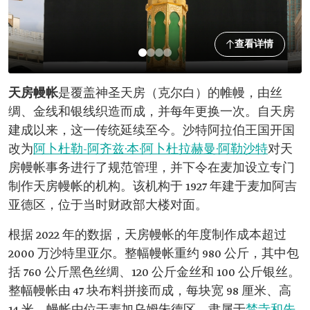
查看详情
天房幔帐
是覆盖神圣天房（克尔白）的帷幔，由丝
绸、金线和银线织造而成，并每年更换一次。自天房
建成以来，这一传统延续至今。沙特阿拉伯王国开国
改为
阿卜杜勒-阿齐兹·本·阿卜杜拉赫曼·阿勒沙特
对天
房幔帐事务进行了规范管理，并下令在麦加设立专门
制作天房幔帐的机构。该机构于 1927 年建于麦加阿吉
亚德区，位于当时财政部大楼对面。
根据 2022 年的数据，天房幔帐的年度制作成本超过
2000 万沙特里亚尔。整幅幔帐重约 980 公斤，其中包
括 760 公斤黑色丝绸、120 公斤金丝和 100 公斤银丝。
整幅幔帐由 47 块布料拼接而成，每块宽 98 厘米、高