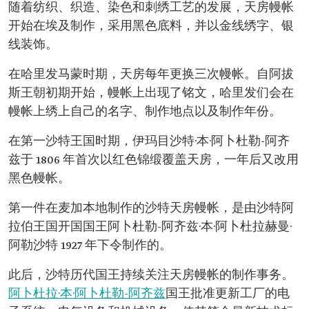
随着纺织、织造、染色和刺绣工艺的发展，天房幔帐
开始在埃及制作，采用黑色底料，并以金线绣字、银
线装饰。
在哈里发马蒙时期，天房每年更换三次幔帐。自阿拔
斯王朝初期开始，幔帐上出现了铭文，哈里发们会在
幔帐上绣上自己的名字、制作地点以及制作年份。
在第一沙特王国时期，伊玛目沙特·本·阿卜杜勒-阿齐
兹于 1806 年首次以红色锦缎覆盖天房，一年后又改用
黑色幔帐。
第一件在麦加本地制作的沙特天房幔帐，是由沙特阿
拉伯王国开国国王阿卜杜勒-阿齐兹·本·阿卜杜拉赫曼·
阿勒沙特 1927 年下令制作的。
此后，沙特历代国王持续关注天房幔帐的制作事务。
阿卜杜拉·本·阿卜杜勒-阿齐兹
国王批准更新工厂的电