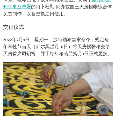
14 米。幔帐由位于麦加乌姆朱德区、隶属于
禁寺和先
知寺事务总署
的阿卜杜勒-阿齐兹国王天房幔帐综合体
负责制作，以备更换之日使用。
交付仪式
2022年7月4日，星期一，沙特颁布皇家命令，规定每
年宰牲节当天（都尔黑哲月10日）将天房幔帐移交给
天房首席司钥官，并于每年穆哈兰姆月1日正式更换。