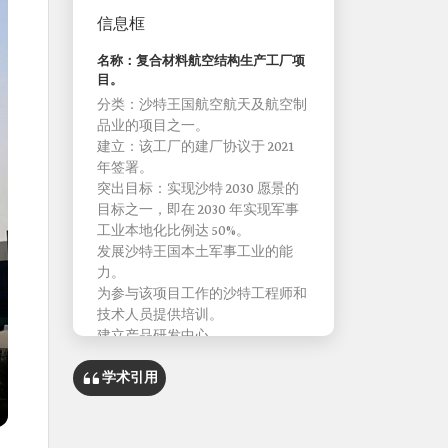
信息框
名称：复合材料航空结构生产工厂项
目。
分类：沙特王国航空航天及航空制
品业的项目之一。
建立：该工厂的建厂协议于 2021
年签署。
突出目标：实现沙特 2030 愿景的
目标之一，即在 2030 年实现军事
工业本地化比例达 50%。
发展沙特王国本土军事工业的能
力。
为参与该项目工作的沙特工程师和
技术人员提供培训。
建立产品研发中心。
实现军事和民用航空工业本地化。
学术引用
子项目：风力发电厂风机的制造；
石油化工专用管道的制造；
汽车和船舶零部件的制造。