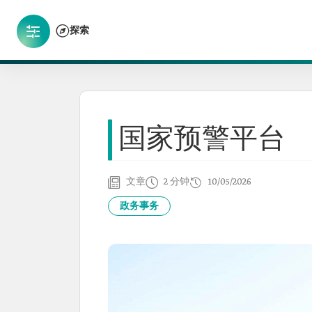
探索
国家预警平台
文章
2 分钟
10/05/2026
政务事务