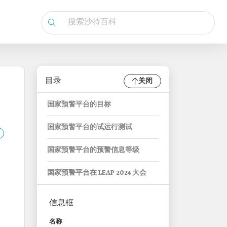
目录
关闭
国家预警平台的目标
国家预警平台的试运行测试
国家预警平台的预警信息等级
国家预警平台在 LEAP 2024 大会
信息框
名称