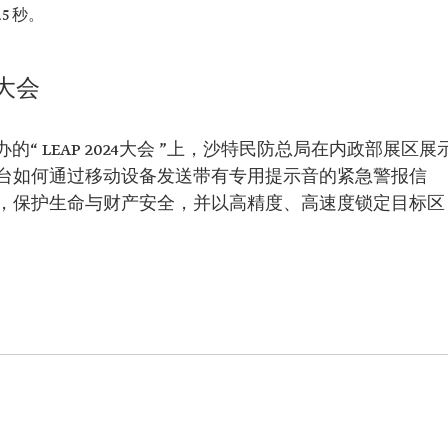
5 秒。
 大会
雅得举办的“ LEAP 2024大会 ”上，沙特民防总局在内政部展区展
台如何通过移动设备发送带有专用提示音的紧急警报信
，保护生命与财产安全，并以高精度、高速度锁定目标区