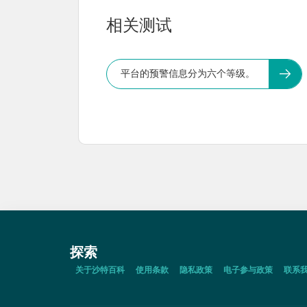
相关测试
平台的预警信息分为六个等级。
探索
关于沙特百科
使用条款
隐私政策
电子参与政策
联系