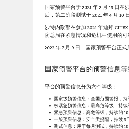
国家预警平台于 2021 年 2 月 
后，第二阶段测试于 2021 年 4 月
沙特内政部在参加 2021 年迪拜 G
防总局在紧急情况和危机中使用的可
2022 年 7 月 9 日，国家预警
国家预警平台的预警信息等
平台的预警信息分为六个等级：
国家级预警信息：全国范围警报，持续时间为
极紧急预警信息：最高危等级，持续约 1
紧急预警信息：高危等级，持续约 10.
一般预警信息：安全类提醒，持续 5 至 1
测试信息：用于每月测试，持续约 10.