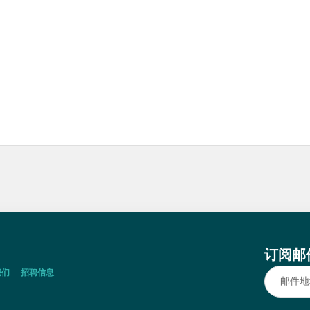
订阅邮
我们
招聘信息