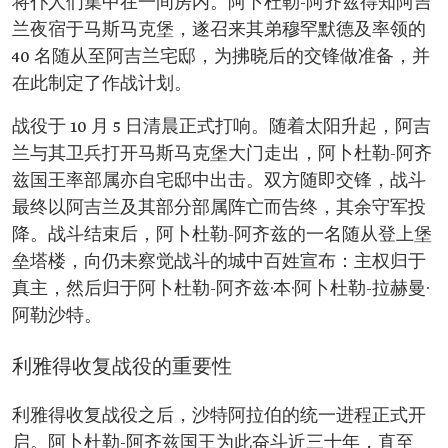
将仆人们集中在一间房内。阿卜杜勒-阿齐兹得知阿吉
兰夜宿于马斯马克堡，遂召来其弟穆罕默德及率领的
40 名随从至阿吉兰宅邸，为拂晓后的交锋做准备，并
在此制定了作战计划。
战役于 10 月 5 日清晨正式打响。随着太阳升起，阿吉
兰与其卫兵打开马斯马克堡大门走出，阿卜杜勒-阿齐
兹国王率部属亦自宅邸中出击。双方随即交锋，战斗
最终以阿吉兰及其部分部属阵亡而告终，其余守军投
降。战斗结束后，阿卜杜勒-阿齐兹的一名随从登上堡
垒塔楼，向仍未察觉战斗的城中百姓宣布：主权归于
真主，然后归于阿卜杜勒-阿齐兹·本·阿卜杜勒-拉赫曼·
阿勒沙特。
利雅得收复战役的重要性
利雅得收复战役之后，沙特阿拉伯的统一进程正式开
启。阿卜杜勒-阿齐兹国王为此奋斗近三十年，直至