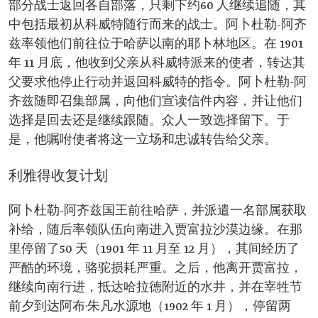
部分战士返回各自部落，只剩下约60 人继续追随，其
中包括最初从科威特随行而来的战士。阿卜杜勒-阿齐
兹率领他们前往位于哈萨以南的耶卜林地区。在 1901
年 11 月底，他收到父亲从科威特派来的使者，转达其
父要求他停止行动并返回科威特的指令。阿卜杜勒-阿
齐兹随即召集部属，向他们宣读信件内容，并让他们
选择是回去还是继续跟随。众人一致选择留下。于
是，他嘱咐使者将这一立场和忠诚转告给父亲。
利雅得收复计划
阿卜杜勒-阿齐兹国王前往哈萨，并派遣一名部属获取
补给，随后率领队伍向南进入贾富拉沙漠边缘。在那
里停留了50 天（1901 年 11 月至 12 月），其间经历了
严酷的环境，骆驼损耗严重。之后，他离开贾富拉，
继续向南行进，抵达哈拉德附近的水井，并在宰牲节
前夕到达阿布·朱凡水源地（1902 年 1 月），停留两