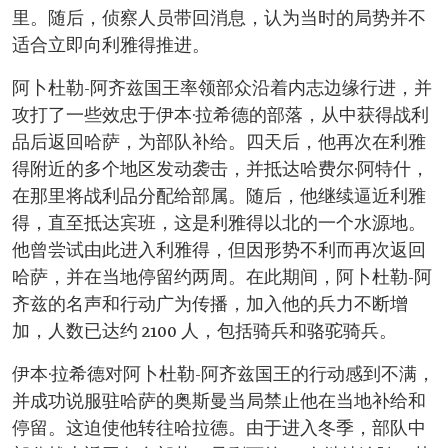
里。随后，侦察人员带回消息，认为当时的局势并不
适合立即向利雅得推进。
阿卜杜勒-阿齐兹国王率领部众沿着内志边缘行进，并
攻打了一些效忠于伊本·拉希德的部落，从中获得战利
品后返回哈萨，为部队补给。四天后，他再次在利雅
得附近的多个地区发动袭击，并抵达哈费尔·阿特什，
在那里将战利品分配给部属。随后，他继续逼近利雅
得，直至抵达宾班，这是利雅得以北的一个水源地。
他曾尝试由此进入利雅得，但因形势不利而再次返回
哈萨，并在当地停留约两周。在此期间，阿卜杜勒-阿
齐兹的名声和行动广为传播，加入他的兵力不断增
加，人数已达约 2100 人，包括骑兵和骆驼骑兵。
伊本·拉希德对阿卜杜勒-阿齐兹国王的行动感到不满，
并成功说服驻哈萨的奥斯曼当局禁止他在当地补给和
停留。这迫使他转往哈拉德。由于进入冬季，部队中