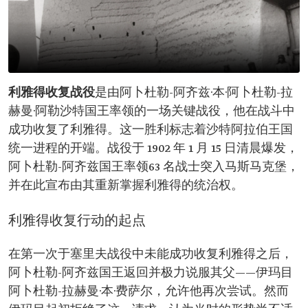
利雅得收复战役
是由阿卜杜勒-阿齐兹·本·阿卜杜勒-拉
赫曼·阿勒沙特国王率领的一场关键战役，他在战斗中
成功收复了利雅得。这一胜利标志着沙特阿拉伯王国
统一进程的开端。战役于 1902 年 1 月 15 日清晨爆发，
阿卜杜勒-阿齐兹国王率领63 名战士突入马斯马克堡，
并在此宣布由其重新掌握利雅得的统治权。
利雅得收复行动的起点
在第一次于塞里夫战役中未能成功收复利雅得之后，
阿卜杜勒-阿齐兹国王返回并极力说服其父——伊玛目
阿卜杜勒-拉赫曼·本·费萨尔，允许他再次尝试。然而