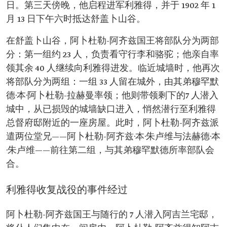
日。第三天傍晚，他启程进军利雅得，并于 1902 年 1
月 13 日下午六时抵达舒盖卜山谷。
在舒盖卜山谷，阿卜杜勒-阿齐兹国王将部队分为两部
分：第一组约 23 人，负责看守行李和骆驼；他亲自率
领其余 40 人继续向利雅得进发。临近城墙时，他再次
将部队分为两组：一组 33 人留在城外，由其弟穆罕默
德·本·阿卜杜勒-拉赫曼率领；他则带领剩下的7 人潜入
城中，从已损毁的城墙缺口进入，悄然潜行至利雅得
总督府邸附近的一座房屋。此时，阿卜杜勒-阿齐兹派
遣两位堂兄——阿卜杜勒-阿齐兹·本·朱卢维与法赫德·本
·朱卢维——前往第二组，与其弟穆罕默德所率部队会
合。
利雅得收复战役的事件经过
阿卜杜勒-阿齐兹国王与随行的 7 人潜入阿吉兰宅邸，