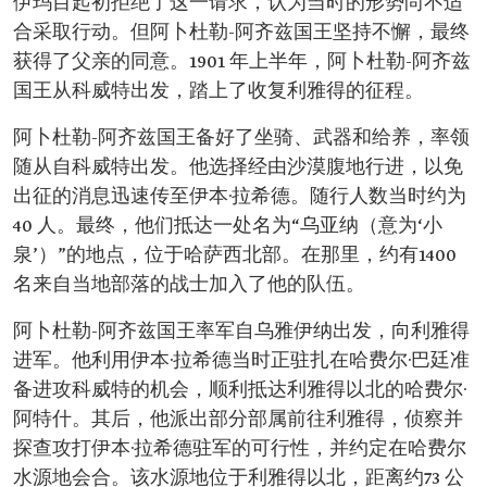
伊玛目起初拒绝了这一请求，认为当时的形势尚不适
合采取行动。但阿卜杜勒-阿齐兹国王坚持不懈，最终
获得了父亲的同意。1901 年上半年，阿卜杜勒-阿齐兹
国王从科威特出发，踏上了收复利雅得的征程。
阿卜杜勒-阿齐兹国王备好了坐骑、武器和给养，率领
随从自科威特出发。他选择经由沙漠腹地行进，以免
出征的消息迅速传至伊本·拉希德。随行人数当时约为
40 人。最终，他们抵达一处名为“乌亚纳（意为‘小
泉’）”的地点，位于哈萨西北部。在那里，约有1400
名来自当地部落的战士加入了他的队伍。
阿卜杜勒-阿齐兹国王率军自乌雅伊纳出发，向利雅得
进军。他利用伊本·拉希德当时正驻扎在哈费尔·巴廷准
备进攻科威特的机会，顺利抵达利雅得以北的哈费尔·
阿特什。其后，他派出部分部属前往利雅得，侦察并
探查攻打伊本·拉希德驻军的可行性，并约定在哈费尔
水源地会合。该水源地位于利雅得以北，距离约73 公