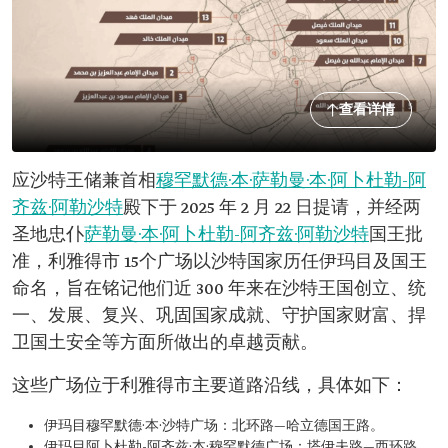
查看详情
应沙特王储兼首相
穆罕默德·本·萨勒曼·本·阿卜杜勒-阿
齐兹·阿勒沙特
殿下于 2025 年 2 月 22 日提请，并经两
圣地忠仆
萨勒曼·本·阿卜杜勒-阿齐兹·阿勒沙特
国王批
准，利雅得市 15个广场以沙特国家历任伊玛目及国王
命名，旨在铭记他们近 300 年来在沙特王国创立、统
一、发展、复兴、巩固国家成就、守护国家财富、捍
卫国土安全等方面所做出的卓越贡献。
这些广场位于利雅得市主要道路沿线，具体如下：
伊玛目穆罕默德·本·沙特广场：北环路—哈立德国王路。
伊玛目阿卜杜勒-阿齐兹·本·穆罕默德广场：塔伊夫路—西环路。