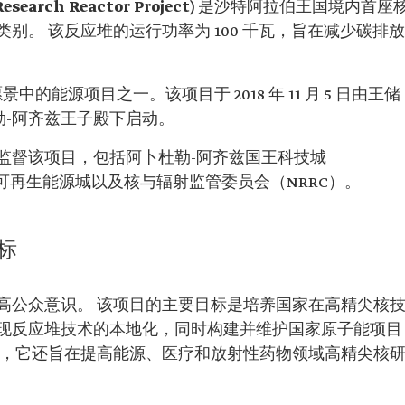
arch Reactor Project)
是沙特阿拉伯王国境内首座
别。 该反应堆的运行功率为 100 千瓦，旨在减少碳排放
中的能源项目之一。该项目于 2018 年 11 月 5 日由王储
杜勒-阿齐兹王子殿下启动。
监督该项目，包括阿卜杜勒-阿齐兹国王科技城
和可再生能源城以及核与辐射监管委员会（NRRC）。
标
高公众意识。 该项目的主要目标是培养国家在高精尖核
现反应堆技术的本地化，同时构建并维护国家原子能项目
外，它还旨在提高能源、医疗和放射性药物领域高精尖核