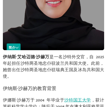
简介
伊纳斯·沙赫万
伊纳斯·艾哈迈德·沙赫万
是一名沙特外交官，自 2025
年起担任沙特两圣地忠仆驻波兰共和国大使。此前，
姓名
伊纳斯·沙赫万。
她曾出任沙特两圣地忠仆驻瑞典王国及冰岛共和国大
类别
沙特外交官。
使。
现任职务
沙特两圣地忠仆驻波兰共和国大使。
学术资历。
澳大利亚格里菲斯大学信息系统硕士。
伊纳斯·沙赫万的教育背景
澳大利亚国立大学国际关系硕士。
伊娜斯·沙赫万于 2004 年毕业于
沙特国王大学
，获计
算机科学学士学位；随后于 2008 年在澳大利亚格里菲