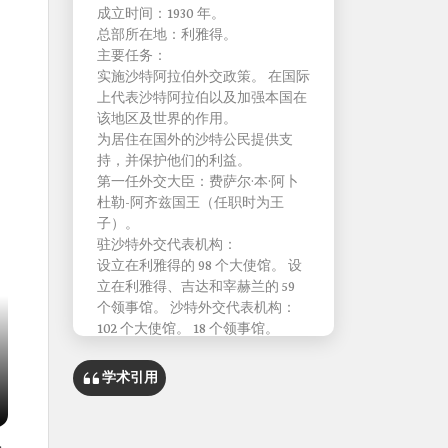
成立时间：1930 年。
总部所在地：利雅得。
主要任务：
实施沙特阿拉伯外交政策。 在国际
上代表沙特阿拉伯以及加强本国在
该地区及世界的作用。
为居住在国外的沙特公民提供支
持，并保护他们的利益。
第一任外交大臣：费萨尔·本·阿卜
杜勒-阿齐兹国王（任职时为王
子）。
驻沙特外交代表机构：
设立在利雅得的 98 个大使馆。 设
立在利雅得、吉达和宰赫兰的 59
个领事馆。 沙特外交代表机构：
102 个大使馆。 18 个领事馆。
学术引用