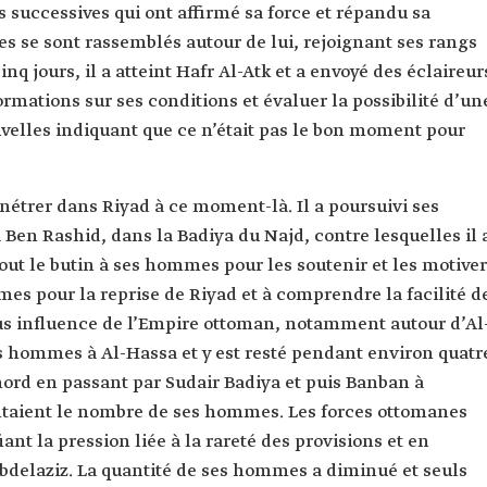
s successives qui ont affirmé sa force et répandu sa
s se sont rassemblés autour de lui, rejoignant ses rangs
nq jours, il a atteint Hafr Al-Atk et a envoyé des éclaireur
rmations sur ses conditions et évaluer la possibilité d’un
uvelles indiquant que ce n’était pas le bon moment pour
énétrer dans Riyad à ce moment-là. Il a poursuivi ses
 Ben Rashid, dans la Badiya du Najd, contre lesquelles il 
 tout le butin à ses hommes pour les soutenir et les motiver
mes pour la reprise de Riyad et à comprendre la facilité d
us influence de l’Empire ottoman, notamment autour d’Al
es hommes à Al-Hassa et y est resté pendant environ quatr
 nord en passant par Sudair Badiya et puis Banban à
ntaient le nombre de ses hommes. Les forces ottomanes
ant la pression liée à la rareté des provisions et en
Abdelaziz. La quantité de ses hommes a diminué et seuls