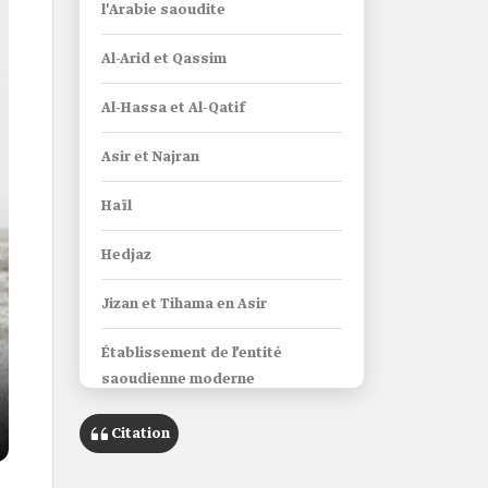
l'Arabie saoudite
Al-Arid et Qassim
Al-Hassa et Al-Qatif
Asir et Najran
Haïl
Hedjaz
Jizan et Tihama en Asir
Établissement de l’entité
saoudienne moderne
Étapes de l’appellation de l’État
Citation
Annonce de l’unification de