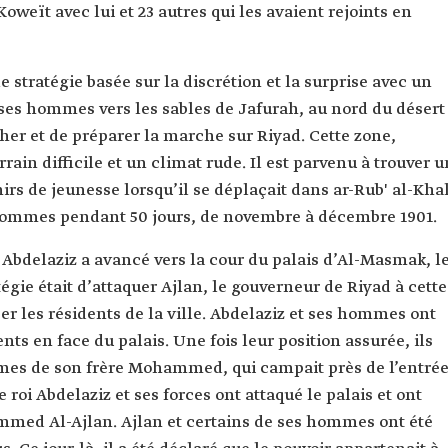
Koweït avec lui et 23 autres qui les avaient rejoints en
e stratégie basée sur la discrétion et la surprise avec un
ses hommes vers les sables de Jafurah, au nord du désert
ain difficile et un climat rude. Il est parvenu à trouver u
s de jeunesse lorsqu’il se déplaçait dans ar-Rub' al-Khal
es hommes pendant 50 jours, de novembre à décembre 1901.
i Abdelaziz a avancé vers la cour du palais d’Al-Masmak, l
égie était d’attaquer Ajlan, le gouverneur de Riyad à cette
er les résidents de la ville. Abdelaziz et ses hommes ont
ts en face du palais. Une fois leur position assurée, ils
mmes de son frère Mohammed, qui campait près de l’entré
e roi Abdelaziz et ses forces ont attaqué le palais et ont
mmed Al-Ajlan. Ajlan et certains de ses hommes ont été