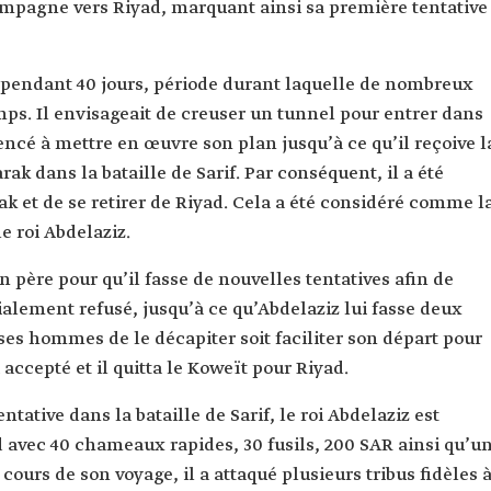
campagne vers Riyad, marquant ainsi sa première tentative
 pendant 40 jours, période durant laquelle de nombreux
amps. Il envisageait de creuser un tunnel pour entrer dans
ncé à mettre en œuvre son plan jusqu’à ce qu’il reçoive l
ak dans la bataille de Sarif. Par conséquent, il a été
ak et de se retirer de Riyad. Cela a été considéré comme l
e roi Abdelaziz.
on père pour qu’il fasse de nouvelles tentatives afin de
ialement refusé, jusqu’à ce qu’Abdelaziz lui fasse deux
 ses hommes de le décapiter soit faciliter son départ pour
ccepté et il quitta le Koweït pour Riyad.
tative dans la bataille de Sarif, le roi Abdelaziz est
yad avec 40 chameaux rapides, 30 fusils, 200 SAR ainsi qu’u
cours de son voyage, il a attaqué plusieurs tribus fidèles 