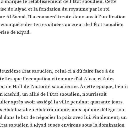
e
a marqué le rétablissement de l'État saoudien. Cette
se de Riyad et la fondation du royaume par le roi
 Al Saoud. Il a consacré trente-deux ans à l'unification
conquête des terres situées au cœur de l'État saoudien
rise de Riyad.
euxième État saoudien, celui-ci a dû faire face à de
lles que l'occupation ottomane d'al-Ahsa, et à des
ion de Haïl de l'autorité saoudienne. À cette époque, l'émi
ashid, un allié de l'État saoudien, nourrissait
lier après avoir assiégé la ville pendant quarante jours.
 Abdelaziz ben Abderrahmane, ainsi qu’une délégation
 dans le but de négocier la paix avec lui. Finalement, un
État saoudien à Riyad et ses environs sous la domination