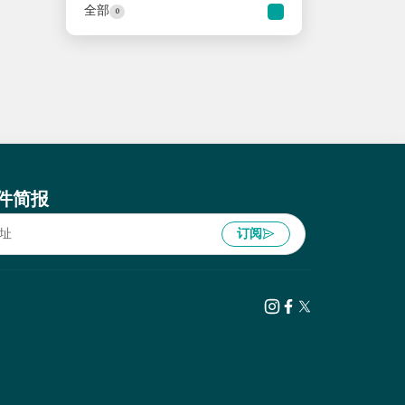
全部
0
件简报
订阅