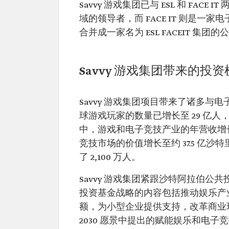
Savvy 游戏集团已与 ESL 和 FAC
域的领导者，而 FACE IT 则是一家
合并成一家名为 ESL FACEIT 集
Savvy 游戏集团带来的投资
Savvy 游戏集团项目带来了诸多与电
球游戏玩家的数量已增长至 29 亿人，
中，游戏和电子竞技产业的年营收增长率
竞技市场的价值增长至约 37.5 
了 2,100 万人。
Savvy 游戏集团紧跟沙特阿拉伯公共投
投资基金战略的内容包括推动娱乐产
额，为小型企业提供支持，改革商业
2030 愿景中提出的赋能娱乐和电