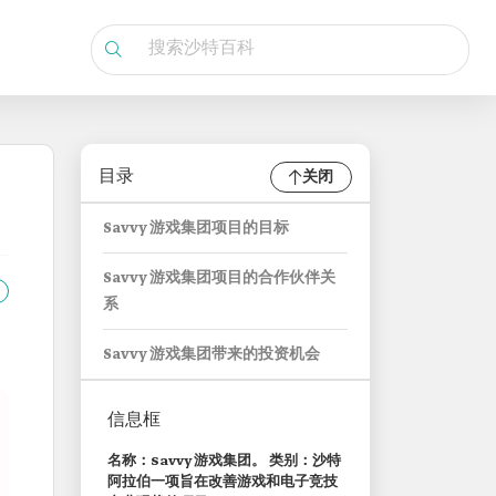
目录
关闭
Savvy 游戏集团项目的目标
Savvy 游戏集团项目的合作伙伴关
系
Savvy 游戏集团带来的投资机会
信息框
名称：Savvy 游戏集团。 类别：沙特
阿拉伯一项旨在改善游戏和电子竞技