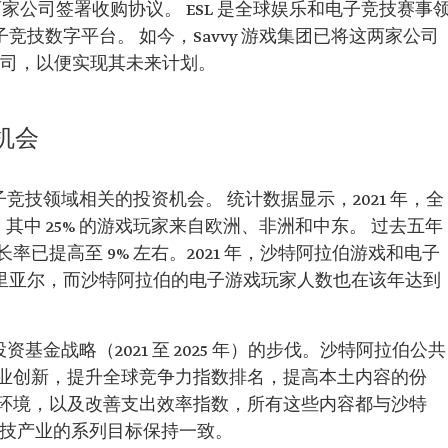
E IT 两家公司签署收购协议。 ESL 是全球娱乐和电子竞技赛事
电子竞技数字平台。 如今，Savvy 游戏集团已将这两家公司
团的公司，以便实现其未来计划。
机会
子竞技领域相关的投资机会。 统计数据显示，2021 年，全
 其中 25% 的游戏玩家来自欧洲、非洲和中东。 过去五年
已提高至 9% 左右。2021 年，沙特阿拉伯游戏和电子
亿沙特里亚尔，而沙特阿拉伯的电子游戏玩家人数也在该年达到
资基金战略（2021 至 2025 年）的步伐。沙特阿拉伯公共
业创新，提升全球竞争力指数排名，提高本土内容的份
环境，以及改善支出效率指数，所有这些内容都与沙特
子竞技产业的系列目标保持一致。