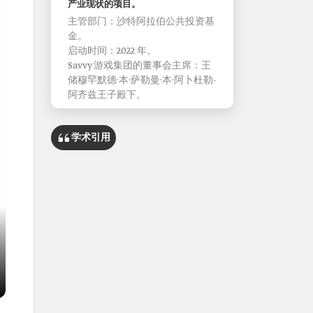
产业现状的项目。
主管部门：沙特阿拉伯公共投资基
金。
启动时间：2022 年。
Savvy 游戏集团的董事会主席：王
储穆罕默德·本·萨勒曼·本·阿卜杜勒-
阿齐兹王子殿下。
学术引用