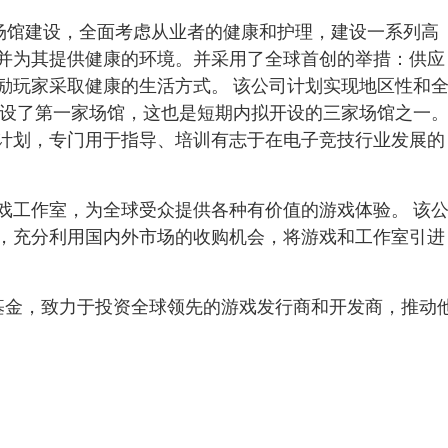
竞赛场馆建设，全面考虑从业者的健康和护理，建设一系列高
并为其提供健康的环境。并采用了全球首创的举措：供应
励玩家采取健康的生活方式。 该公司计划实现地区性和
5 月开设了第一家场馆，这也是短期内拟开设的三家场馆之一
计划，专门用于指导、培训有志于在电子竞技行业发展的
戏工作室，为全球受众提供各种有价值的游戏体验。 该
，充分利用国内外市场的收购机会，将游戏和工作室引进
y 游戏基金，致力于投资全球领先的游戏发行商和开发商，推动