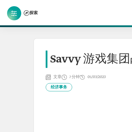
探索
Savvy 游戏集
文章
7 分钟
05/03/2023
经济事务