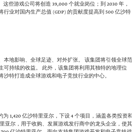
这些游戏公司将创造 39,000 个就业岗位；到 2030 年，
对国内生产总值 (GDP) 的贡献度提高到 500 亿沙特
、本地影响、全球足迹、对外扩张。 该集团将引领全球
生可持续的收益。 此外，该集团将利用其独特的地理位
将沙特打造成全球游戏和电子竞技行业的中心。
约为 1,420 亿沙特里亚尔，下设 4 个项目，涵盖各类投资
亿沙特里亚尔，用于收购、发展游戏发行商中的龙头企业，使