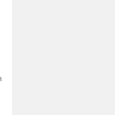
全
。
公
他