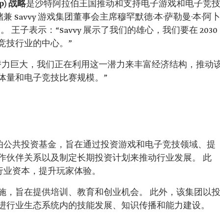
up) 战略
是沙特阿拉伯王国推动和支持电子游戏和电子竞
，王储兼 Savvy 游戏集团董事会主席穆罕默德·本·萨勒曼·本·阿
王子表示：“Savvy 展示了我们的雄心，我们要在 2030
竞技行业的中心。”
潜力巨大，我们正在利用这一潜力来丰富经济结构，推动
体量和电子竞技比赛规模。”
阿拉伯公共投资基金，旨在通过投资游戏和电子竞技领域、提
作伙伴关系以及制定长期投资计划来推动行业发展。 此
用行业资本，提升玩家体验。
施，旨在提供培训、教育和创业机会。 此外，该集团以
进行业生态系统内的技能发展、知识传播和能力建设。