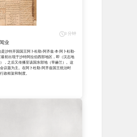
3 分钟
闻业
是沙特开国国王阿卜杜勒-阿齐兹·本·阿卜杜勒-
它最初出现于沙特阿拉伯西部地区，即（汉志地
），之后又传播至该国东部地（宰赫兰）。这
会议题为主。在阿卜杜勒-阿齐兹国王统治时
行政框架和制度。