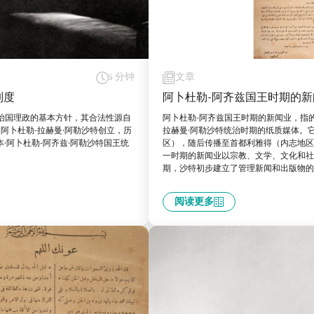
5 分钟
文章
制度
阿卜杜勒-阿齐兹国王时期的新
治国理政的基本方针，其合法性源自
阿卜杜勒-阿齐兹国王时期的新闻业，指的
·阿卜杜勒-拉赫曼·阿勒沙特创立，历
拉赫曼·阿勒沙特统治时期的纸质媒体。
·阿卜杜勒-阿齐兹·阿勒沙特国王统
区），随后传播至首都利雅得（内志地区
一时期的新闻业以宗教、文学、文化和社
期，沙特初步建立了管理新闻和出版物的
阅读更多