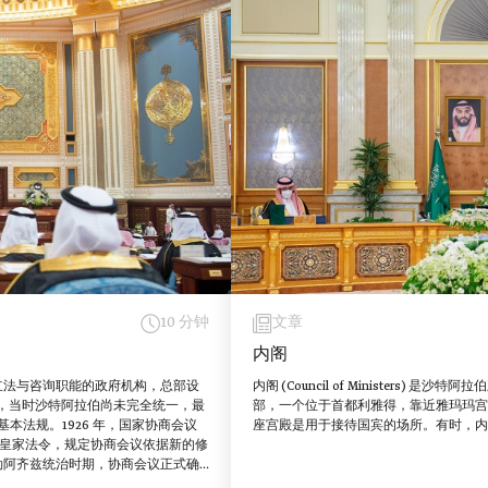
10 分钟
文章
内阁
个具有立法与咨询职能的政府机构，总部设
内阁 (Council of Ministers
 年，当时沙特阿拉伯尚未完全统一，最
部，一个位于首都利雅得，靠近雅玛玛宫
本法规。1926 年，国家协商会议
座宫殿是用于接待国宾的场所。有时，内
一项皇家法令，规定协商会议依据新的修
勒阿齐兹统治时期，协商会议正式确