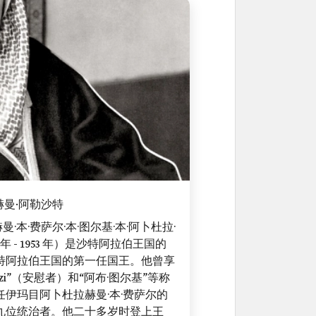
赫曼·阿勒沙特
·本·费萨尔·本·图尔基·本·阿卜杜拉·
 年 - 1953 年）是沙特阿拉伯王国的
特阿拉伯王国的第一任国王。他曾享
'azi”（安慰者）和“阿布·图尔基”等称
伊玛目阿卜杜拉赫曼·本·费萨尔的
九位统治者。他二十多岁时登上王