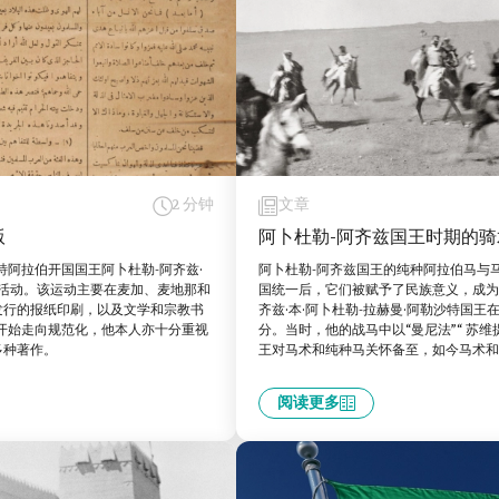
2 分钟
文章
版
阿卜杜勒-阿齐兹国王时期的骑
阿拉伯开国国王阿卜杜勒-阿齐兹·
阿卜杜勒-阿齐兹国王的纯种阿拉伯马与
版活动。该运动主要在麦加、麦地那和
国统一后，它们被赋予了民族意义，成为
发行的报纸印刷，以及文学和宗教书
齐兹·本·阿卜杜勒-拉赫曼·阿勒沙特国
开始走向规范化，他本人亦十分重视
分。当时，他的战马中以“曼尼法”“ 苏维
多种著作。
王对马术和纯种马关怀备至，如今马术
阅读更多