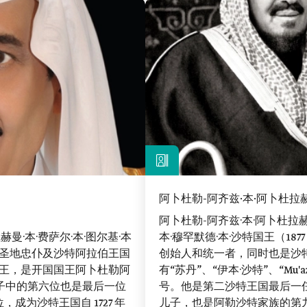
阿卜杜勒-阿齐兹·本·阿卜杜拉
阿卜杜勒-阿齐兹·本·阿卜杜拉赫曼
赫曼·本·费萨尔·本·图尔基·本
本·穆罕默德·本·沙特国王（1877
是两圣地忠仆及沙特阿拉伯王国
创始人和统一者，同时也是沙
任国王，是开国国王阿卜杜勒阿
有“苏丹”、“伊本·沙特”、“Mu
儿子中的第六位也是最后一位
号。他是第二沙特王国最后一任
即位，成为沙特王国自 1727 年
儿子，也是阿勒沙特家族的第