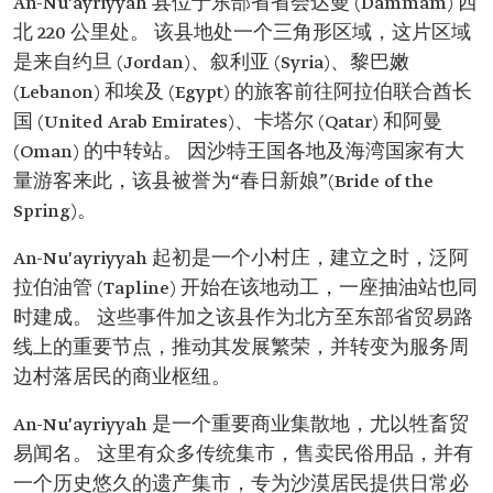
An-Nu'ayriyyah 县位于东部省省会达曼 (Dammam) 西
北 220 公里处。 该县地处一个三角形区域，这片区域
是来自约旦 (Jordan)、叙利亚 (Syria)、黎巴嫩
(Lebanon) 和埃及 (Egypt) 的旅客前往阿拉伯联合酋长
国 (United Arab Emirates)、卡塔尔 (Qatar) 和阿曼
(Oman) 的中转站。 因沙特王国各地及海湾国家有大
量游客来此，该县被誉为“春日新娘”(Bride of the
Spring)。
An-Nu'ayriyyah 起初是一个小村庄，建立之时，泛阿
拉伯油管 (Tapline) 开始在该地动工，一座抽油站也同
时建成。 这些事件加之该县作为北方至东部省贸易路
线上的重要节点，推动其发展繁荣，并转变为服务周
边村落居民的商业枢纽。
An-Nu'ayriyyah 是一个重要商业集散地，尤以牲畜贸
易闻名。 这里有众多传统集市，售卖民俗用品，并有
一个历史悠久的遗产集市，专为沙漠居民提供日常必