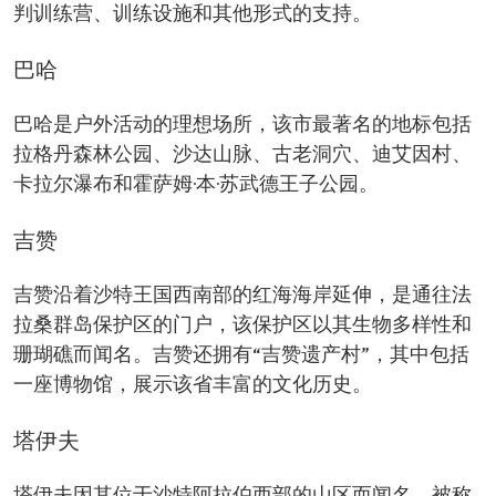
判训练营、训练设施和其他形式的支持。
巴哈
巴哈是户外活动的理想场所，该市最著名的地标包括
拉格丹森林公园、沙达山脉、古老洞穴、迪艾因村、
卡拉尔瀑布和霍萨姆·本·苏武德王子公园。
吉赞
吉赞沿着沙特王国西南部的红海海岸延伸，是通往法
拉桑群岛保护区的门户，该保护区以其生物多样性和
珊瑚礁而闻名。吉赞还拥有“吉赞遗产村”，其中包括
一座博物馆，展示该省丰富的文化历史。
塔伊夫