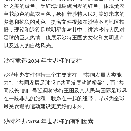
洲之美的绿色、受红海珊瑚礁启发的红色、体现薰衣
草花颜色的薰衣草色，象征着沙特人民对美好未来的
梦想和抱负的黄色。提名文件视频在沙特不同地区拍
摄，现役和退役足球明星参与其中，讲述沙特人民对
足球的巨大热情，也展示沙特王国的文化和文明遗产
以及迷人的自然风光。
沙特竞选 2034 年世界杯的支柱
沙特申办文件包括三个主要支柱：“共同发展人类能
力”、“共同发展足球”和“共同发展沟通桥梁”，而 “共
同成长”的口号强调将沙特王国及其人民与国际足球界
在一段非凡的旅程中联系在一起的纽带，寻求为全球
最受欢迎的运动建设更美好的未来。
沙特举办 2034 年世界杯的有利因素