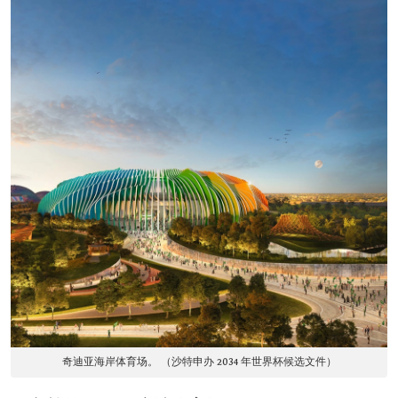
奇迪亚海岸体育场。 （沙特申办 2034 年世界杯候选文件）