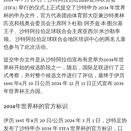
2024 年 7 月 29 日，沙特阿拉伯在国际足球联合会
(FIFA) 举行的仪式上正式提交了沙特申办 2034 年世界
杯的申办文件，官方代表团由体育部大臣兼沙特奥林
匹克和残奥会委员会主席阿卜杜勒-阿齐兹·本·图尔基
王子、沙特阿拉伯足球联合会主席亚西尔·米沙勒率
领。 沙特阿拉伯足球联合会地区培训中心的两名儿童
也参与了此次活动。
提交申办文件是从沙特阿拉伯宣布有意举办2034年世
界杯开始的候选阶段之一，随后，国际足联进行了正
式考察，并对整个候选文件进行了评估，最终于伊历
1446 年6月 10 日公历 2024 年 12 月 11 日正式宣布 2034
年世界杯主办国。
2034年世界杯的官方标识
伊历 1445 年8月 20 日/公历 2024 年 3 月 1 日，沙特足协
发布了沙特申办 2034 年 FIFA 世界杯的官方标识，口