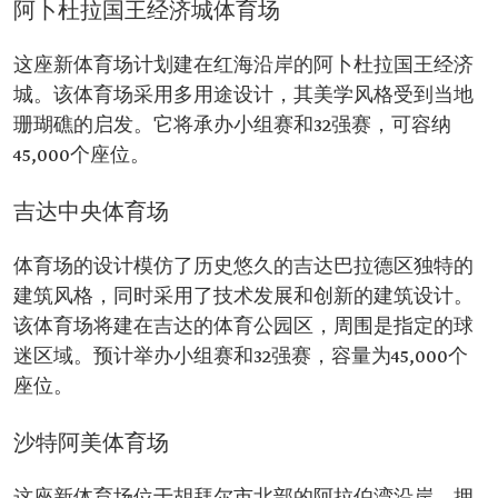
阿卜杜拉国王经济城体育场
这座新体育场计划建在红海沿岸的阿卜杜拉国王经济
城。该体育场采用多用途设计，其美学风格受到当地
珊瑚礁的启发。它将承办小组赛和32强赛，可容纳
45,000个座位。
吉达中央体育场
体育场的设计模仿了历史悠久的吉达巴拉德区独特的
建筑风格，同时采用了技术发展和创新的建筑设计。
该体育场将建在吉达的体育公园区，周围是指定的球
迷区域。预计举办小组赛和32强赛，容量为45,000个
座位。
沙特阿美体育场