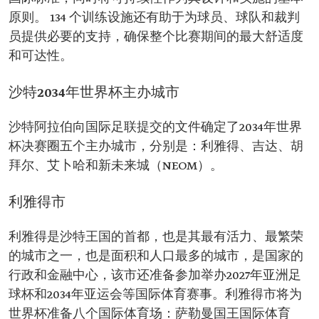
原则。 134 个训练设施还有助于为球员、球队和裁判
员提供必要的支持，确保整个比赛期间的最大舒适度
和可达性。
沙特2034年世界杯主办城市
沙特阿拉伯向国际足联提交的文件确定了2034年世界
杯决赛圈五个主办城市，分别是：利雅得、吉达、胡
拜尔、艾卜哈和新未来城（NEOM）。
利雅得市
利雅得是沙特王国的首都，也是其最有活力、最繁荣
的城市之一，也是面积和人口最多的城市，是国家的
行政和金融中心，该市还准备参加举办2027年亚洲足
球杯和2034年亚运会等国际体育赛事。利雅得市将为
世界杯准备八个国际体育场：萨勒曼国王国际体育