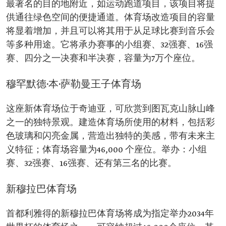
最著名的目的地附近，如运动跑道项目，该项目将提
供通​​往绿色空间的便捷通道。体育场改造项目的容量
将显着增加，并且可以将其用于从足球比赛到音乐会
等多种用途。它将承办赛事的小组赛、32强赛、16强
赛、四分之一决赛和半决赛，容量为7万个座位。
穆罕默德·本·萨勒曼王子体育场
这座新体育场位于奇迪亚，可欣赏到图瓦克山脉山峰
之一的独特景观。建造体育场所使用的材料，包括彩
色玻璃和闪亮金属，营造出独特的美感，带有未来主
义特征；体育场容量为46,000 个座位。举办：小组
赛、32强赛、16强赛、还有第三名的比赛。
新穆拉巴体育场
首都利雅得的新穆拉巴体育场将成为指定举办2034年