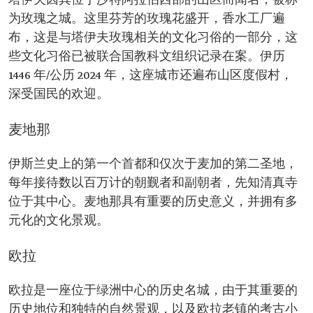
塔伊夫因其位于沙特阿拉伯西部的山区而闻名，被称
为玫瑰之城。这里芬芳的玫瑰花盛开，香水工厂遍
布，这是与塔伊夫玫瑰相关的文化习俗的一部分，这
些文化习俗已被联合国教科文组织记录在案。伊历
1446 年/公历 2024 年，这座城市还遍布山区度假村，
深受国民的欢迎。
麦地那
伊斯兰史上的第一个首都和仅次于麦加的第二圣地，
每年接待数以百万计的朝觐者和副朝者，先知清真寺
位于其中心。麦地那具有重要的历史意义，并拥有多
元化的文化景观。
欧拉
欧拉是一座位于绿洲中心的历史名城，由于其重要的
历史地位和独特的自然景观，以及欧拉老镇的考古小