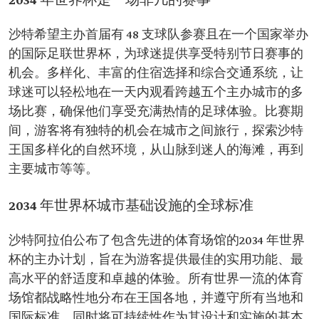
2034 年世界杯是一场非凡的赛事
沙特希望主办首届有 48 支球队参赛且在一个国家举办
的国际足联世界杯，为球迷提供享受特别节日赛事的
机会。多样化、丰富的住宿选择和综合交通系统，让
球迷可以轻松地在一天内观看跨越五个主办城市的多
场比赛，确保他们享受充满热情的足球体验。比赛期
间，游客将有独特的机会在城市之间旅行，探索沙特
王国多样化的自然环境，从山脉到迷人的海滩，再到
主要城市等等。
2034 年世界杯城市基础设施的全球标准
沙特阿拉伯公布了包含先进的体育场馆的2034 年世界
杯的主办计划，旨在为游客提供最佳的实用功能、最
高水平的舒适度和卓越的体验。所有世界一流的体育
场馆都战略性地分布在王国各地，并遵守所有当地和
国际标准，同时将可持续性作为其设计和实施的基本