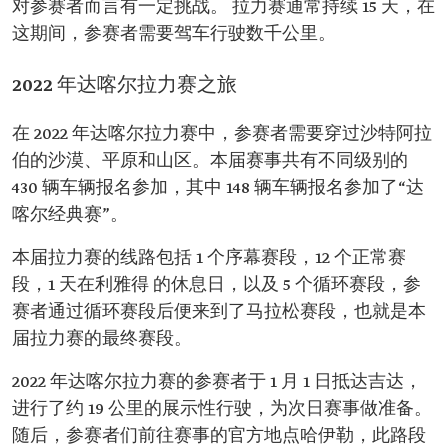
对参赛者而言有一定挑战。 拉力赛通常持续 15 天，在
这期间，参赛者需要驾车行驶数千公里。
2022 年达喀尔拉力赛之旅
在 2022 年达喀尔拉力赛中，参赛者需要穿过沙特阿拉
伯的沙漠、平原和山区。本届赛事共有不同级别的
430 辆车辆报名参加，其中 148 辆车辆报名参加了“达
喀尔经典赛”。
本届拉力赛的线路包括 1 个序幕赛段，12 个正常赛
段，1 天在利雅得 的休息日，以及 5 个循环赛段，参
赛者通过循环赛段后便来到了马拉松赛段，也就是本
届拉力赛的最终赛段。
2022 年达喀尔拉力赛的参赛者于 1 月 1 日抵达吉达，
进行了约 19 公里的展示性行驶，为次日赛事做准备。
随后，参赛者们前往赛事的官方地点哈伊勒，此路段