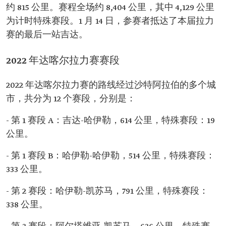
约 815 公里。赛程全场约 8,404 公里，其中 4,129 公里
为计时特殊赛段。1 月 14 日，参赛者抵达了本届拉力
赛的最后一站吉达。
2022 年达喀尔拉力赛赛段
2022 年达喀尔拉力赛的路线经过沙特阿拉伯的多个城
市，共分为 12 个赛段，分别是：
- 第 1 赛段 A：吉达-哈伊勒，614 公里，特殊赛段：19
公里。
- 第 1 赛段 B：哈伊勒-哈伊勒，514 公里，特殊赛段：
333 公里。
- 第 2 赛段：哈伊勒-凯苏马，791 公里，特殊赛段：
338 公里。