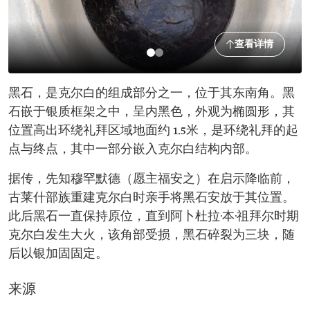
查看详情
黑石，是克尔白的组成部分之一，位于其东南角。黑
石嵌于银质框架之中，呈内黑色，外观为椭圆形，其
位置高出环绕礼拜区域地面约 1.5米，是环绕礼拜的起
点与终点，其中一部分嵌入克尔白结构内部。
据传，先知穆罕默德（愿主福安之）在启示降临前，
古莱什部族重建克尔白时亲手将黑石安放于其位置。
此后黑石一直保持原位，直到阿卜杜拉·本·祖拜尔时期
克尔白发生大火，该角部受损，黑石碎裂为三块，随
后以银加固固定。
来源