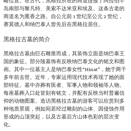
略位置。在古代，黑格拉所在的商道连接了阿拉伯半
岛南部与黎凡特、美索不达米亚和埃及。这条古老的
商道名为熏香之路。自公元前 1 世纪至公元 2 世纪，
赛莫德人和纳巴泰人曾先后在黑格拉居住。
黑格拉古墓的简介
黑格拉古墓由巨石雕凿而成，其装饰立面是纳巴泰王
国的象征。部分陵墓饰有反映纳巴泰文化的铭文和图
画。其中一位墓主人是纳巴泰女性“Hinat”，她于两千
多年前去世。近年，专家运用现代技术再现了她的面
部特征。墓中亦葬有医者、军事人物和领袖等人物。
每座墓葬入口处皆刻有铭文，并配有反映当时普遍信
仰的动物图案。造访黑格拉古墓的游客可以欣赏到多
种地质景观，例如宛若经过雕刻的山体、因侵蚀作用
形成的山顶突起，以及古墓后方山体色彩的层次变
化。