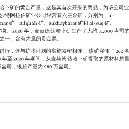
达哈卜矿的黄金产量，这是其首次开采的商品，为该公司业
沙特阿拉伯矿业公司经营着六座金矿，分别为：al-
 矿、Bilghah 矿、Sukhaybarat 矿和 al-Suq 矿。
浓缩物。 2020 年，麦赫德·达哈卜矿生产了大约 31,000 盎司
山之一，含有大量的贵金属。
行，这与扩张计划的实施紧密相连。 该矿雇佣了 262 
988 年至 2020 年期间，从麦赫德·达哈卜矿提取的原材料总
0 万盎司，银总产量为 980 万盎司。