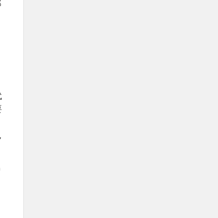
那
代
要
也
特