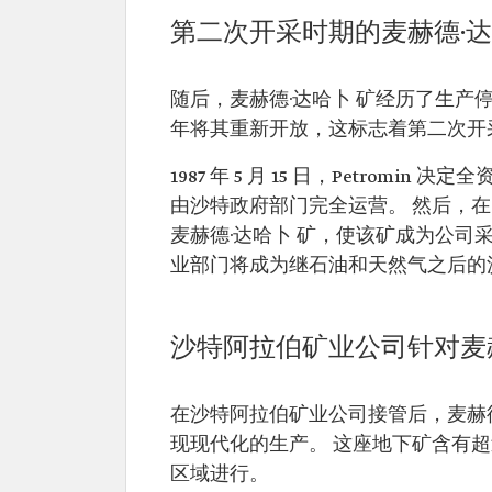
第二次开采时期的麦赫德·
随后，麦赫德·达哈卜 矿经历了生产停止
年将其重新开放，这标志着第二次开
1987 年 5 月 15 日，Petro
由沙特政府部门完全运营。 然后，在 1
麦赫德·达哈卜 矿，使该矿成为公
业部门将成为继石油和天然气之后的
沙特阿拉伯矿业公司针对麦
在沙特阿拉伯矿业公司接管后，麦赫德·
现现代化的生产。 这座地下矿含有超过
区域进行。