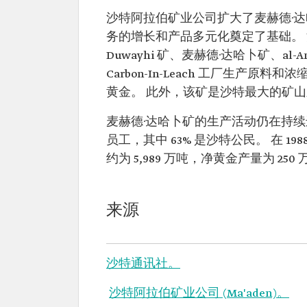
沙特阿拉伯矿业公司扩大了麦赫德·
务的增长和产品多元化奠定了基础。 
Duwayhi 矿、麦赫德·达哈卜矿、al-Amar
Carbon-In-Leach 工厂生产原料和
黄金。 此外，该矿是沙特最大的矿
麦赫德·达哈卜矿的生产活动仍在持续进
员工，其中 63% 是沙特公民。 在 1
约为 5,989 万吨，净黄金产量为 25
来源
沙特通讯社。
沙特阿拉伯矿业公司 (Ma'aden)。