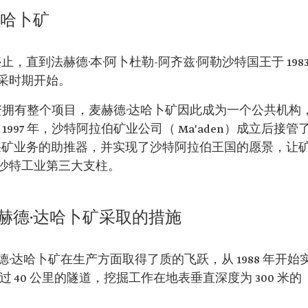
达哈卜矿
，直到法赫德·本·阿卜杜勒-阿齐兹·阿勒沙特国王于 198
采时期开始。
min 决定全资拥有整个项目，麦赫德·达哈卜矿因此成为一个公共机构
997 年，沙特阿拉伯矿业公司（ Ma'aden）成立后接管
司采矿业务的助推器，并实现了沙特阿拉伯王国的愿景，让
沙特工业第三大支柱。
赫德·达哈卜矿采取的措施
达哈卜矿在生产方面取得了质的飞跃，从 1988 年开始
 40 公里的隧道，挖掘工作在地表垂直深度为 300 米的