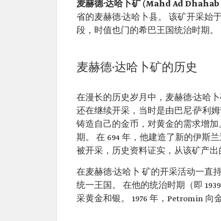
麦赫德·达哈卜矿 (Mahd Ad Dhahab 
省的麦赫德·达哈卜县。 该矿开采始于
段，时值也门的希巴王国统治时期。
麦赫德·达哈卜矿的历史
在漫长的历史岁月中，麦赫德·达哈
还在继续开采，当时是由巴尼·萨利
铸造自己的金币，对黄金的需求增加。
期。 在 694 年，他建造了新的伊斯兰
被开采，历史资料证实，从该矿产出
在麦赫德·达哈卜 矿的开采活动一直持
统一王国。 在他的统治时期（即 1939
采黄金和银。 1976 年，Petrom