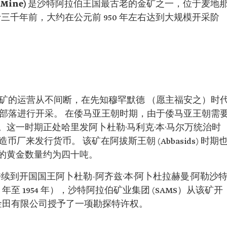
Mine)
是沙特阿拉伯王国最古老的金矿之一，位于麦地
三千年前，大约在公元前 950 年左右达到大规模开采阶
卜矿的运营从不间断，在先知穆罕默德 （愿主福安之）时
姆部落进行开采。 在倭马亚王朝时期，由于倭马亚王朝需
这一时期正处哈里发阿卜杜勒·马利克·本·马尔万统治时
造币厂来发行货币。 该矿在阿拔斯王朝 (Abbasids) 时期
的黄金数量约为四十吨。
续到开国国王阿卜杜勒-阿齐兹·本·阿卜杜拉赫曼·阿勒沙
 年至 1954 年），沙特阿拉伯矿业集团 (SAMS）从该矿开
in 向金田有限公司授予了一项勘探特许权。