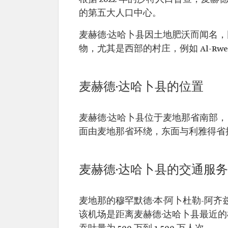
的第五大人口中心。
麦赫德·达哈卜县因土地肥​​沃而闻
物，尤其是西部的村庄，例如 Al-Rwe
麦赫德·达哈卜县的位置
麦赫德·达哈卜县位于麦地那省南部， 
面由麦地那省环绕，东面与利雅得省
麦赫德·达哈卜县的交通服务
麦地那的穆罕默德·本·阿卜杜勒-阿
该机场是距离麦赫德·达哈卜县最近的机