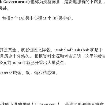
 Governorate)
也称为麦赫德县，是麦地那省的下辖县
 类县。
 7 个 (A) 类中心和 11 个 (B) 类中心。
金，该省也因此得名。 Mahd adh-Dhahab 矿是中
，且历史十分悠久。 根据资料来源和考古证明，这里的黄
前 1000 年就已开采出大量黄金。
约 59.89 亿吨金、银、铜和精炼锌。
·达哈卜县的居民人口为 48,590 人，是麦地那·穆那瓦拉省