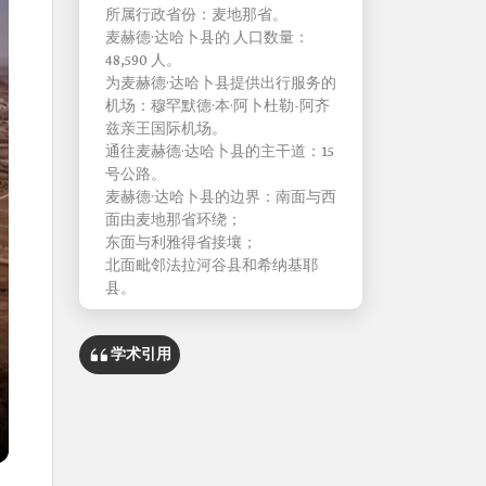
所属行政省份：麦地那省。
麦赫德·达哈卜县的 人口数量：
48,590 人。
为麦赫德·达哈卜县提供出行服务的
机场：穆罕默德·本·阿卜杜勒-阿齐
兹亲王国际机场。
通往麦赫德·达哈卜县的主干道：15
号公路。
麦赫德·达哈卜县的边界：南面与西
面由麦地那省环绕；
东面与利雅得省接壤；
北面毗邻法拉河谷县和希纳基耶
县。
学术引用